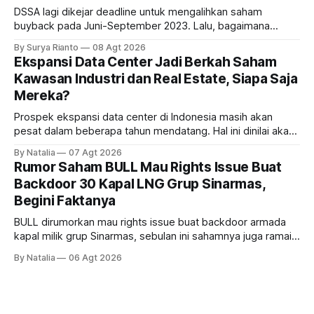
DSSA lagi dikejar deadline untuk mengalihkan saham
buyback pada Juni-September 2023. Lalu, bagaimana
dampaknya kepada harga saham perseroan?
By Surya Rianto
08 Agt 2026
Ekspansi Data Center Jadi Berkah Saham
Kawasan Industri dan Real Estate, Siapa Saja
Mereka?
Prospek ekspansi data center di Indonesia masih akan
pesat dalam beberapa tahun mendatang. Hal ini dinilai akan
ikut memberikan cuan ke emiten kawasan industri dan real
By Natalia
07 Agt 2026
estate, ada siapa saja mereka?
Rumor Saham BULL Mau Rights Issue Buat
Backdoor 30 Kapal LNG Grup Sinarmas,
Begini Faktanya
BULL dirumorkan mau rights issue buat backdoor armada
kapal milik grup Sinarmas, sebulan ini sahamnya juga ramai
sampai terbang 40 persenan. Gimana prospeknya? apakah
By Natalia
06 Agt 2026
masih menarik dilirik?