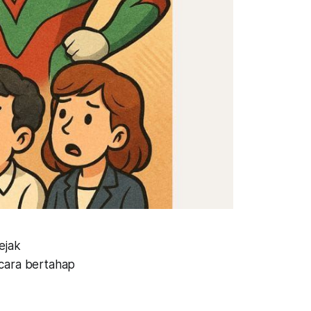
ejak
ecara bertahap