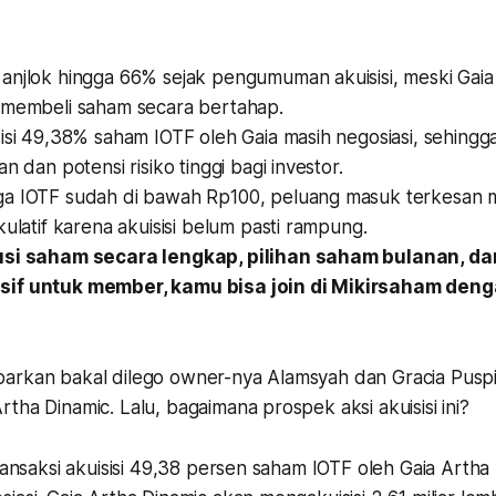
anjlok hingga 66% sejak pengumuman akuisisi, meski Gaia
 membeli saham secara bertahap.
sisi 49,38% saham IOTF oleh Gaia masih negosiasi, sehing
n dan potensi risiko tinggi bagi investor.
a IOTF sudah di bawah Rp100, peluang masuk terkesan m
kulatif karena akuisisi belum pasti rampung.
usi saham secara lengkap, pilihan saham bulanan, dan
if untuk member, kamu bisa join di Mikirsaham den
arkan bakal dilego owner-nya Alamsyah dan Gracia Puspi
tha Dinamic. Lalu, bagaimana prospek aksi akuisisi ini?
transaksi akuisisi 49,38 persen saham IOTF oleh Gaia Artha