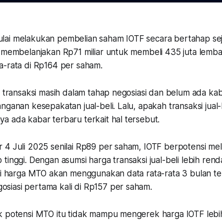
a mulai melakukan pembelian saham IOTF secara bertahap se
h membelanjakan Rp71 miliar untuk membeli 435 juta lemb
a-rata di Rp164 per saham.
i transaksi masih dalam tahap negosiasi dan belum ada kaba
nganan kesepakatan jual-beli. Lalu, apakah transaksi jual-
a ada kabar terbaru terkait hal tersebut.
 4 Juli 2025 senilai Rp89 per saham, IOTF berpotensi m
tinggi. Dengan asumsi harga transaksi jual-beli lebih rend
ti harga MTO akan menggunakan data rata-rata 3 bulan ter
iasi pertama kali di Rp157 per saham.
 potensi MTO itu tidak mampu mengerek harga IOTF lebih t