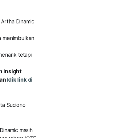
 Artha Dinamic
ga menimbulkan
enarik tetapi
 insight
gan
klik link di
ta Suciono
 Dinamic masih