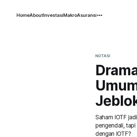
Home
About
Investasi
Makro
Asuransi
NOTASI
Drama
Umumk
Jeblo
Saham IOTF jadi
pengendali, tapi
dengan IOTF?