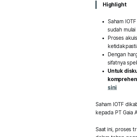
Highlight
Saham IOTF 
sudah mulai
Proses akui
ketidakpastia
Dengan harg
sifatnya spe
Untuk disk
komprehens
sini
Saham IOTF dikab
kepada PT Gaia Ar
Saat ini, proses 