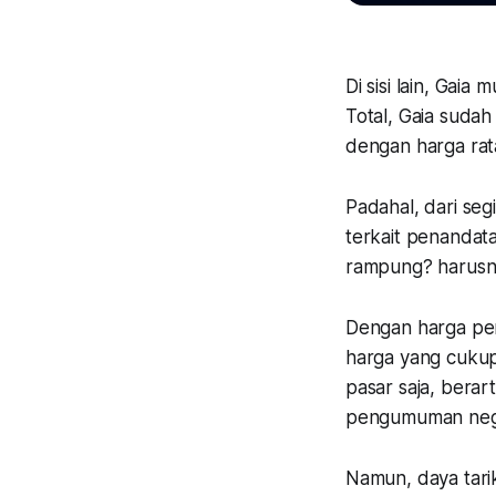
Di sisi lain, Gai
Total, Gaia suda
dengan harga rat
Padahal, dari seg
terkait penandata
rampung? harusny
Dengan harga per
harga yang cukup 
pasar saja, berar
pengumuman negos
Namun, daya tarik