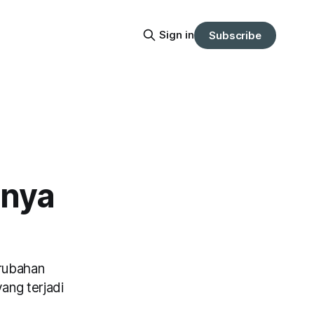
Sign in
Subscribe
anya
erubahan
ang terjadi