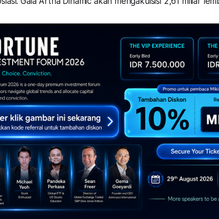
iasi. Gaia Artha Dinamic akan mengakuisisi 2,61 miliar le