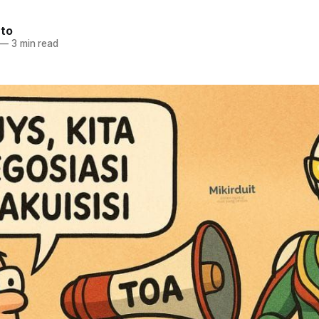
nto
—
3 min read