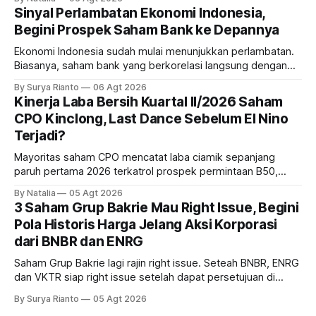
masih menarik dilirik?
Sinyal Perlambatan Ekonomi Indonesia,
Begini Prospek Saham Bank ke Depannya
Ekonomi Indonesia sudah mulai menunjukkan perlambatan.
Biasanya, saham bank yang berkorelasi langsung dengan
dampak kinerja ekonomi. Lalu, bagaimana nasib saham
By Surya Rianto
06 Agt 2026
bank ke depannya?
Kinerja Laba Bersih Kuartal II/2026 Saham
CPO Kinclong, Last Dance Sebelum El Nino
Terjadi?
Mayoritas saham CPO mencatat laba ciamik sepanjang
paruh pertama 2026 terkatrol prospek permintaan B50,
tetapi risiko El-Nino yang potensi mempengaruhi produksi
By Natalia
05 Agt 2026
diprediksi semakin terlihat mendekati 2027. Kira-kira gimana
3 Saham Grup Bakrie Mau Right Issue, Begini
prospeknya? apakah masih menarik dilirik sektor ini?
Pola Historis Harga Jelang Aksi Korporasi
dari BNBR dan ENRG
Saham Grup Bakrie lagi rajin right issue. Seteah BNBR, ENRG
dan VKTR siap right issue setelah dapat persetujuan di
RUPS. Tapi, JGLE masih belum dapat persetujuan. Begini
By Surya Rianto
05 Agt 2026
pola saham Grup Bakrie jelang right issue