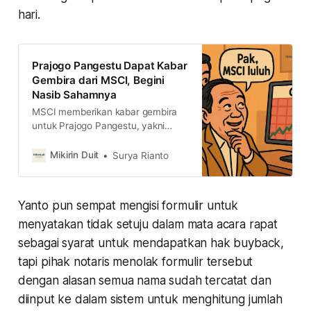
hari.
Prajogo Pangestu Dapat Kabar
Gembira dari MSCI, Begini
Nasib Sahamnya
MSCI memberikan kabar gembira
untuk Prajogo Pangestu, yakni
BREN, PTRO, dan CUAN tidak akan
dikecualikan lagi dalam perhitungan
Mikirin Duit
Surya Rianto
rebalancing index. Jadi gimana
nasib saham pak PP?
Yanto pun sempat mengisi formulir untuk
menyatakan tidak setuju dalam mata acara rapat
sebagai syarat untuk mendapatkan hak buyback,
tapi pihak notaris menolak formulir tersebut
dengan alasan semua nama sudah tercatat dan
diinput ke dalam sistem untuk menghitung jumlah