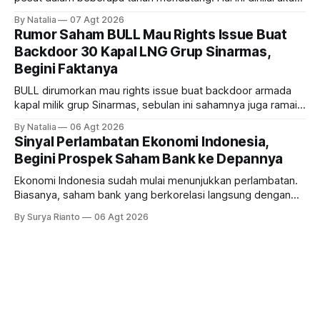
ikut memberikan cuan ke emiten kawasan industri dan real
By Natalia
07 Agt 2026
estate, ada siapa saja mereka?
Rumor Saham BULL Mau Rights Issue Buat
Backdoor 30 Kapal LNG Grup Sinarmas,
Begini Faktanya
BULL dirumorkan mau rights issue buat backdoor armada
kapal milik grup Sinarmas, sebulan ini sahamnya juga ramai
sampai terbang 40 persenan. Gimana prospeknya? apakah
By Natalia
06 Agt 2026
masih menarik dilirik?
Sinyal Perlambatan Ekonomi Indonesia,
Begini Prospek Saham Bank ke Depannya
Ekonomi Indonesia sudah mulai menunjukkan perlambatan.
Biasanya, saham bank yang berkorelasi langsung dengan
dampak kinerja ekonomi. Lalu, bagaimana nasib saham
By Surya Rianto
06 Agt 2026
bank ke depannya?