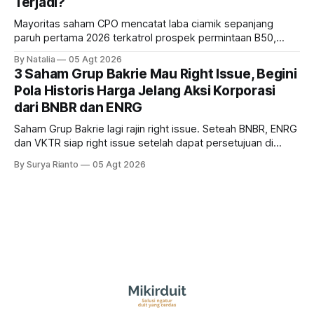
Terjadi?
Mayoritas saham CPO mencatat laba ciamik sepanjang
paruh pertama 2026 terkatrol prospek permintaan B50,
tetapi risiko El-Nino yang potensi mempengaruhi produksi
By Natalia
05 Agt 2026
diprediksi semakin terlihat mendekati 2027. Kira-kira gimana
3 Saham Grup Bakrie Mau Right Issue, Begini
prospeknya? apakah masih menarik dilirik sektor ini?
Pola Historis Harga Jelang Aksi Korporasi
dari BNBR dan ENRG
Saham Grup Bakrie lagi rajin right issue. Seteah BNBR, ENRG
dan VKTR siap right issue setelah dapat persetujuan di
RUPS. Tapi, JGLE masih belum dapat persetujuan. Begini
By Surya Rianto
05 Agt 2026
pola saham Grup Bakrie jelang right issue