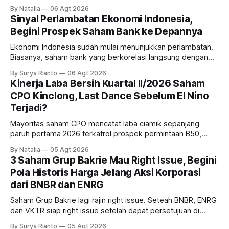
sampai terbang 40 persenan. Gimana prospeknya? apakah
By Natalia
06 Agt 2026
masih menarik dilirik?
Sinyal Perlambatan Ekonomi Indonesia,
Begini Prospek Saham Bank ke Depannya
Ekonomi Indonesia sudah mulai menunjukkan perlambatan.
Biasanya, saham bank yang berkorelasi langsung dengan
dampak kinerja ekonomi. Lalu, bagaimana nasib saham
By Surya Rianto
06 Agt 2026
bank ke depannya?
Kinerja Laba Bersih Kuartal II/2026 Saham
CPO Kinclong, Last Dance Sebelum El Nino
Terjadi?
Mayoritas saham CPO mencatat laba ciamik sepanjang
paruh pertama 2026 terkatrol prospek permintaan B50,
tetapi risiko El-Nino yang potensi mempengaruhi produksi
By Natalia
05 Agt 2026
diprediksi semakin terlihat mendekati 2027. Kira-kira gimana
3 Saham Grup Bakrie Mau Right Issue, Begini
prospeknya? apakah masih menarik dilirik sektor ini?
Pola Historis Harga Jelang Aksi Korporasi
dari BNBR dan ENRG
Saham Grup Bakrie lagi rajin right issue. Seteah BNBR, ENRG
dan VKTR siap right issue setelah dapat persetujuan di
RUPS. Tapi, JGLE masih belum dapat persetujuan. Begini
By Surya Rianto
05 Agt 2026