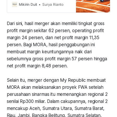
yang mencatatkan pertumbuhan
Mikirin Duit
Surya Rianto
paling agresif dengan tetap
menjaga kualitas bisnisnya. Siapa
saja mereka?
Dari sini, hasil merger akan memiliki tingkat gross
profit margin sekitar 62 persen, operating profit
margin 24 persen, dan net profit margin 11,35
persen. Bagi MORA, hasil penggabungan ini
membuat margin keuntungannya naik dari
sebelumnya gross profit margin 57 persen hingga
net profit margin 8,48 persen.
Selain itu, merger dengan My Republic membuat
MORA akan melaksanakan proyek FWA setelah
perusahaan sinarmas itu memenangkan regional 2
senilai Rp300 miliar. Dalam cakupannya, regional 2
mencakup Aceh, Sumatra Utara, Sumatra Barat,
Riau, Jambi, Bangka Belitung, Sumatra Selatan,