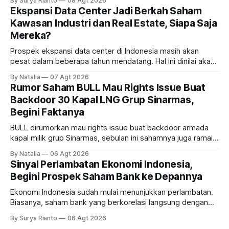
By Surya Rianto
08 Agt 2026
Ekspansi Data Center Jadi Berkah Saham
Kawasan Industri dan Real Estate, Siapa Saja
Mereka?
Prospek ekspansi data center di Indonesia masih akan
pesat dalam beberapa tahun mendatang. Hal ini dinilai akan
ikut memberikan cuan ke emiten kawasan industri dan real
By Natalia
07 Agt 2026
estate, ada siapa saja mereka?
Rumor Saham BULL Mau Rights Issue Buat
Backdoor 30 Kapal LNG Grup Sinarmas,
Begini Faktanya
BULL dirumorkan mau rights issue buat backdoor armada
kapal milik grup Sinarmas, sebulan ini sahamnya juga ramai
sampai terbang 40 persenan. Gimana prospeknya? apakah
By Natalia
06 Agt 2026
masih menarik dilirik?
Sinyal Perlambatan Ekonomi Indonesia,
Begini Prospek Saham Bank ke Depannya
Ekonomi Indonesia sudah mulai menunjukkan perlambatan.
Biasanya, saham bank yang berkorelasi langsung dengan
dampak kinerja ekonomi. Lalu, bagaimana nasib saham
By Surya Rianto
06 Agt 2026
bank ke depannya?