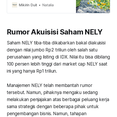
dalam sekejap. Disinyalir karena
Mikirin Duit
Natalia
kekhawatir tensi geopolitik yang
memanas sampai risiko pelebaran
defisit APBN 2026, akankah IHSG
masih bisa bertahan atau ngerem
Rumor Akuisisi Saham NELY
dulu?
Saham NELY tiba-tiba dikabarkan bakal diakuisisi
dengan nilai jumbo Rp2 triliun oleh salah satu
perusahaan yang listing di IDX. Nilai itu bisa dibilang
100 persen lebih tinggi dari market cap NELY saat
ini yang hanya Rp1 triliun.
Manajemen NELY telah membantah rumor
tersebut. Namun, pihaknya mengaku sedang
melakukan penjajakan atas berbagai peluang kerja
sama strategis dengan beberapa pihak untuk
pengembangan bisnis. Namun, tahapan