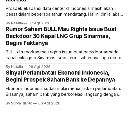
Prospek ekspansi data center di Indonesia masih akan
pesat dalam beberapa tahun mendatang. Hal ini dinilai akan
ikut memberikan cuan ke emiten kawasan industri dan real
By Natalia
07 Agt 2026
estate, ada siapa saja mereka?
Rumor Saham BULL Mau Rights Issue Buat
Backdoor 30 Kapal LNG Grup Sinarmas,
Begini Faktanya
BULL dirumorkan mau rights issue buat backdoor armada
kapal milik grup Sinarmas, sebulan ini sahamnya juga ramai
sampai terbang 40 persenan. Gimana prospeknya? apakah
By Natalia
06 Agt 2026
masih menarik dilirik?
Sinyal Perlambatan Ekonomi Indonesia,
Begini Prospek Saham Bank ke Depannya
Ekonomi Indonesia sudah mulai menunjukkan perlambatan.
Biasanya, saham bank yang berkorelasi langsung dengan
dampak kinerja ekonomi. Lalu, bagaimana nasib saham
By Surya Rianto
06 Agt 2026
bank ke depannya?