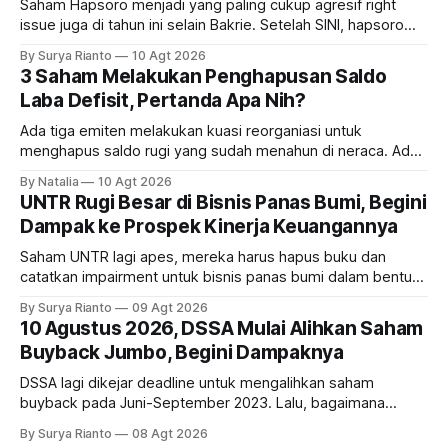
Saham Hapsoro menjadi yang paling cukup agresif right
issue juga di tahun ini selain Bakrie. Setelah SINI, hapsoro
lagi proses rght issue UANG dan BUVA. Bagaimana polanya?
By Surya Rianto
10 Agt 2026
3 Saham Melakukan Penghapusan Saldo
Laba Defisit, Pertanda Apa Nih?
Ada tiga emiten melakukan kuasi reorganiasi untuk
menghapus saldo rugi yang sudah menahun di neraca. Ada
siapa saja mereka dan gimana prospeknya?
By Natalia
10 Agt 2026
UNTR Rugi Besar di Bisnis Panas Bumi, Begini
Dampak ke Prospek Kinerja Keuangannya
Saham UNTR lagi apes, mereka harus hapus buku dan
catatkan impairment untuk bisnis panas bumi dalam bentuk
investasi dan utang. Lalu, bagaimana dampaknya terhadap
By Surya Rianto
09 Agt 2026
bisnis UNTR?
10 Agustus 2026, DSSA Mulai Alihkan Saham
Buyback Jumbo, Begini Dampaknya
DSSA lagi dikejar deadline untuk mengalihkan saham
buyback pada Juni-September 2023. Lalu, bagaimana
dampaknya kepada harga saham perseroan?
By Surya Rianto
08 Agt 2026