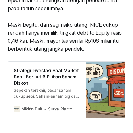
Rp85 miliar dibandingkan dengan periode sama
pada tahun sebelumnya.
Meski begitu, dari segi risiko utang, NICE cukup
rendah hanya memiliki tingkat debt to Equity rasio
0,46 kali. Meski, mayoritas senilai Rp106 miliar itu
berbentuk utang jangka pendek.
Strategi Investasi Saat Market
Sepi, Berikut 6 Pilihan Saham
Diskon
Sepekan terakhir, pasar saham
cukup sepi. Saham-saham big caps
juga tumbang, termasuk 4 saham
big bank. Lalu, bagaimana strategi
Mikirin Duit
Surya Rianto
investasi saham saat ini?