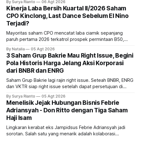
By Surya Rianto
06 Agt 2026
bank ke depannya?
Kinerja Laba Bersih Kuartal II/2026 Saham
CPO Kinclong, Last Dance Sebelum El Nino
Terjadi?
Mayoritas saham CPO mencatat laba ciamik sepanjang
paruh pertama 2026 terkatrol prospek permintaan B50,
tetapi risiko El-Nino yang potensi mempengaruhi produksi
By Natalia
05 Agt 2026
diprediksi semakin terlihat mendekati 2027. Kira-kira gimana
3 Saham Grup Bakrie Mau Right Issue, Begini
prospeknya? apakah masih menarik dilirik sektor ini?
Pola Historis Harga Jelang Aksi Korporasi
dari BNBR dan ENRG
Saham Grup Bakrie lagi rajin right issue. Seteah BNBR, ENRG
dan VKTR siap right issue setelah dapat persetujuan di
RUPS. Tapi, JGLE masih belum dapat persetujuan. Begini
By Surya Rianto
05 Agt 2026
pola saham Grup Bakrie jelang right issue
Menelisik Jejak Hubungan Bisnis Febrie
Adriansyah - Don Ritto dengan Tiga Saham
Haji Isam
Lingkaran kerabat eks Jampidsus Febrie Adriansyah jadi
sorotan. Salah satu yang menarik adalah kolaborasi
bisnisnya bersama taipan Kalimantan Selatan, Haji Isam.