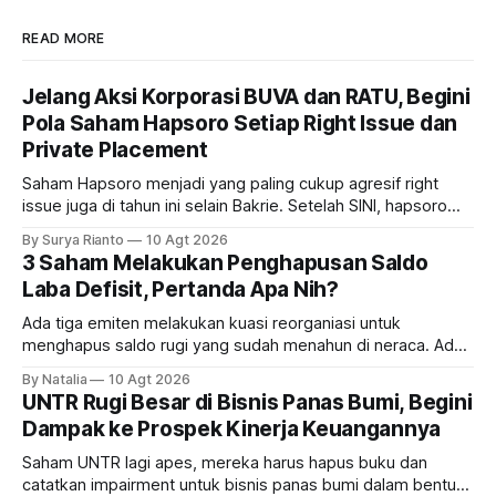
READ MORE
Jelang Aksi Korporasi BUVA dan RATU, Begini
Pola Saham Hapsoro Setiap Right Issue dan
Private Placement
Saham Hapsoro menjadi yang paling cukup agresif right
issue juga di tahun ini selain Bakrie. Setelah SINI, hapsoro
lagi proses rght issue UANG dan BUVA. Bagaimana polanya?
By Surya Rianto
10 Agt 2026
3 Saham Melakukan Penghapusan Saldo
Laba Defisit, Pertanda Apa Nih?
Ada tiga emiten melakukan kuasi reorganiasi untuk
menghapus saldo rugi yang sudah menahun di neraca. Ada
siapa saja mereka dan gimana prospeknya?
By Natalia
10 Agt 2026
UNTR Rugi Besar di Bisnis Panas Bumi, Begini
Dampak ke Prospek Kinerja Keuangannya
Saham UNTR lagi apes, mereka harus hapus buku dan
catatkan impairment untuk bisnis panas bumi dalam bentuk