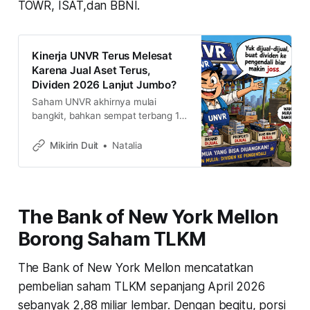
TOWR, ISAT,dan BBNI.
Kinerja UNVR Terus Melesat
Karena Jual Aset Terus,
Dividen 2026 Lanjut Jumbo?
Saham UNVR akhirnya mulai
bangkit, bahkan sempat terbang 10
persen sehari. Laba bersihnya
berhasil naik hampir dua kali lipat di
Mikirin Duit
Natalia
awal tahun dan kabarnya mau bagi
dividen jumbo tahun ini. Kira-kira
gimana prospeknya? masih menarik
dibeli sahamnya?
The Bank of New York Mellon
Borong Saham TLKM
The Bank of New York Mellon mencatatkan
pembelian saham TLKM sepanjang April 2026
sebanyak 2,88 miliar lembar. Dengan begitu, porsi