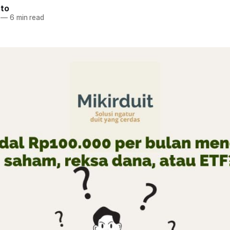
nto
—
6 min read