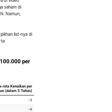
a di video
ga saham di
ON. Namun,
lihan list-nya di
rta