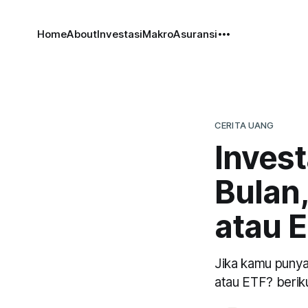
Home
About
Investasi
Makro
Asuransi
CERITA UANG
Inves
Bulan,
atau 
Jika kamu punya
atau ETF? beriku