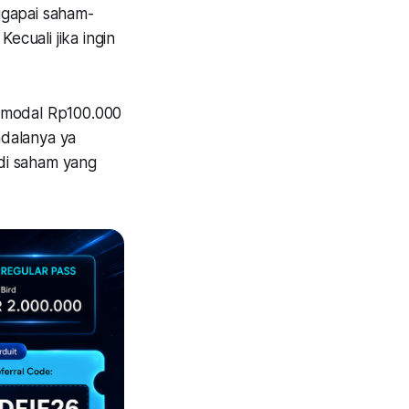
ggapai saham-
cuali jika ingin
n modal Rp100.000
ndalanya ya
di saham yang