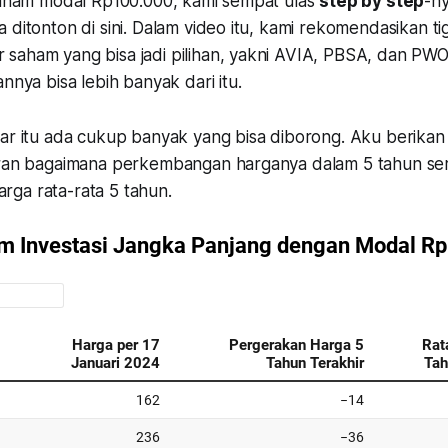
 saham modal Rp100.000, kami sempat ulas
step by step
-ny
 ditonton di sini. Dalam video itu, kami rekomendasikan ti
saham yang bisa jadi pilihan, yakni AVIA, PBSA, dan PW
annya bisa lebih banyak dari itu.
ar itu ada cukup banyak yang bisa diborong. Aku berikan pi
aran bagaimana perkembangan harganya dalam 5 tahun se
ga rata-rata 5 tahun.