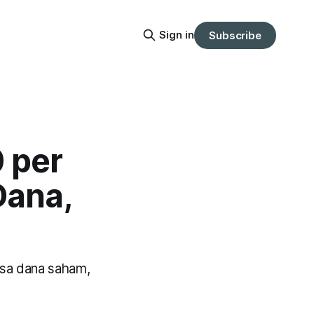
Sign in
Subscribe
 per
Dana,
ksa dana saham,