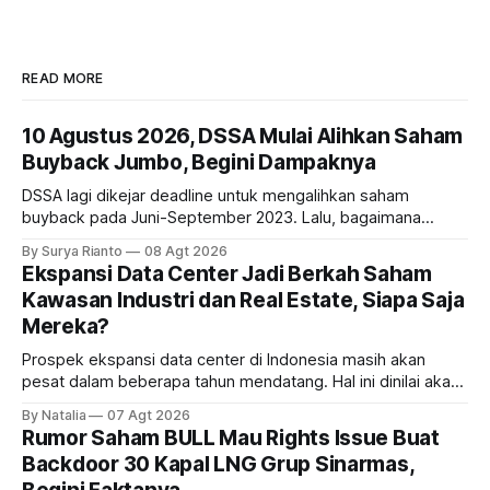
READ MORE
10 Agustus 2026, DSSA Mulai Alihkan Saham
Buyback Jumbo, Begini Dampaknya
DSSA lagi dikejar deadline untuk mengalihkan saham
buyback pada Juni-September 2023. Lalu, bagaimana
dampaknya kepada harga saham perseroan?
By Surya Rianto
08 Agt 2026
Ekspansi Data Center Jadi Berkah Saham
Kawasan Industri dan Real Estate, Siapa Saja
Mereka?
Prospek ekspansi data center di Indonesia masih akan
pesat dalam beberapa tahun mendatang. Hal ini dinilai akan
ikut memberikan cuan ke emiten kawasan industri dan real
By Natalia
07 Agt 2026
estate, ada siapa saja mereka?
Rumor Saham BULL Mau Rights Issue Buat
Backdoor 30 Kapal LNG Grup Sinarmas,