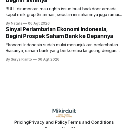
Begini Faktanya
BULL dirumorkan mau rights issue buat backdoor armada
kapal milik grup Sinarmas, sebulan ini sahamnya juga ramai
sampai terbang 40 persenan. Gimana prospeknya? apakah
By Natalia
06 Agt 2026
masih menarik dilirik?
Sinyal Perlambatan Ekonomi Indonesia,
Begini Prospek Saham Bank ke Depannya
Ekonomi Indonesia sudah mulai menunjukkan perlambatan.
Biasanya, saham bank yang berkorelasi langsung dengan
dampak kinerja ekonomi. Lalu, bagaimana nasib saham
By Surya Rianto
06 Agt 2026
bank ke depannya?
Pricing
Privacy and Policy
Terms and Conditions