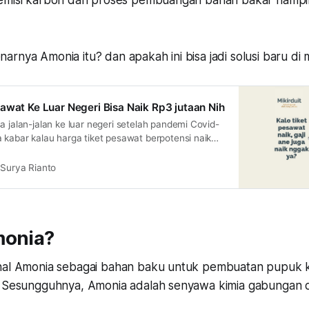
emisi karbon dari proses pembuangan bahan bakar hampi
rnya Amonia itu? dan apakah ini bisa jadi solusi baru di
awat Ke Luar Negeri Bisa Naik Rp3 jutaan Nih
a jalan-jalan ke luar negeri setelah pandemi Covid-
 kabar kalau harga tiket pesawat berpotensi naik
 untuk rute luar negeri. Baca penjelasan lengkapnya
Surya Rianto
monia?
nal Amonia sebagai bahan baku untuk pembuatan pupuk k
. Sesungguhnya, Amonia adalah senyawa kimia gabungan d