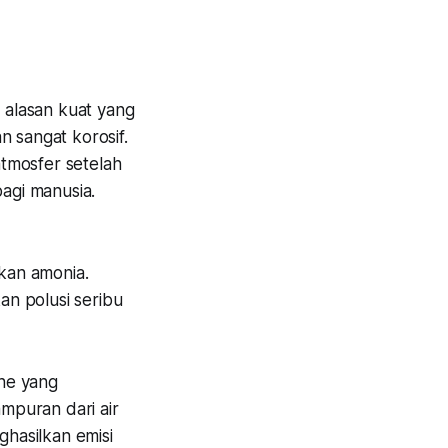
a alasan kuat yang
n sangat korosif.
tmosfer setelah
agi manusia.
kan amonia.
n polusi seribu
he yang
mpuran dari air
hasilkan emisi