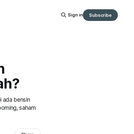
Sign in
Subscribe
n
ah?
i ada bensin
booming, saham