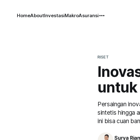
Home
About
Investasi
Makro
Asuransi
RISET
Inova
untuk
Persaingan inova
sintetis hingga
ini bisa cuan ban
Surya Ria