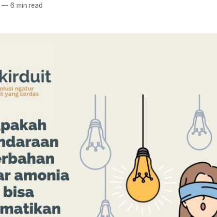
—
6 min read