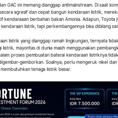
an GAC ini memang dianggap antimainstream. Di saat kom
ecara agresif dan cepat bangun kendaraan listrik, merek
atif kendaraaan berbahan bakan Amonia. Adapun, Toyota j
ndaraan listrik, tapi perkembangannya bisa dibilang sa
araan listrik yang dianggap ramah lingkungan, ternyata tidak
gi listrik, mayoritas di dunia masih menggunakan pembangkit
dalam proses pembuatan baterai kendaraan listriknya tida
digembar-gemborkan. Soalnya, perlu mengeruk nikel da
membutuhkan tenaga listrik besar.