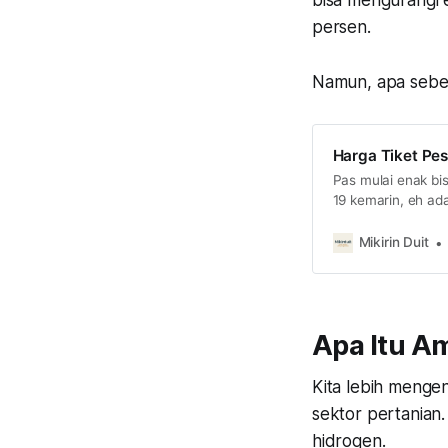
bisa mengurangi 
persen.
Namun, apa sebena
Harga Tiket Pes
Pas mulai enak bis
19 kemarin, eh ada
hingga Rp3 jutaan
di sini.
Mikirin Duit
Apa Itu A
Kita lebih menge
sektor pertanian
hidrogen.