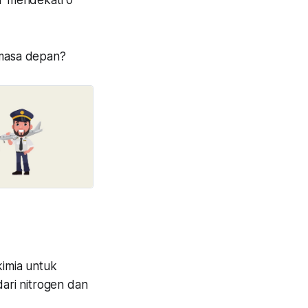
r mendekati 0
 masa depan?
imia untuk
ari nitrogen dan