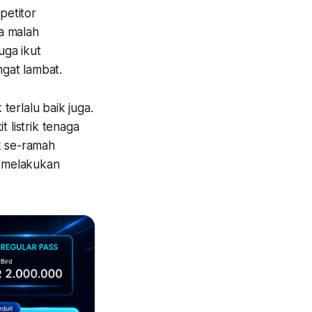
petitor
a malah
uga ikut
ngat lambat.
 terlalu baik juga.
 listrik tenaga
k se-ramah
n melakukan