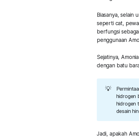
Biasanya, selain
seperti cat, pew
berfungsi sebaga
penggunaan Amoni
Sejatinya, Amonia
dengan batu bara
💡
Permintaa
hidrogen b
hidrogen 
desain hi
Jadi, apakah Amo