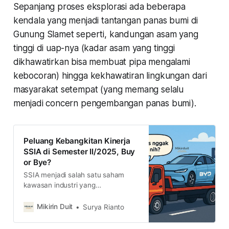
Sepanjang proses eksplorasi ada beberapa
kendala yang menjadi tantangan panas bumi di
Gunung Slamet seperti, kandungan asam yang
tinggi di uap-nya (kadar asam yang tinggi
dikhawatirkan bisa membuat pipa mengalami
kebocoran) hingga kekhawatiran lingkungan dari
masyarakat setempat (yang memang selalu
menjadi concern pengembangan panas bumi).
Peluang Kebangkitan Kinerja
SSIA di Semester II/2025, Buy
or Bye?
SSIA menjadi salah satu saham
kawasan industri yang
diperbincangkan setelah BYD
memutuskan bangun pabrik di
Mikirin Duit
Surya Rianto
Subang. Lalu, bagaimana prospek
saham SSIA yang kinerjanya lagi