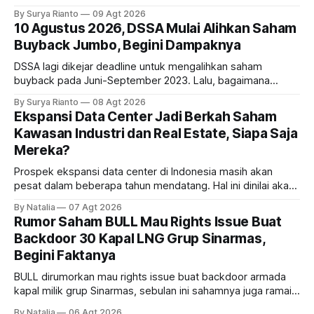
investasi dan utang. Lalu, bagaimana dampaknya terhadap
By Surya Rianto
09 Agt 2026
bisnis UNTR?
10 Agustus 2026, DSSA Mulai Alihkan Saham
Buyback Jumbo, Begini Dampaknya
DSSA lagi dikejar deadline untuk mengalihkan saham
buyback pada Juni-September 2023. Lalu, bagaimana
dampaknya kepada harga saham perseroan?
By Surya Rianto
08 Agt 2026
Ekspansi Data Center Jadi Berkah Saham
Kawasan Industri dan Real Estate, Siapa Saja
Mereka?
Prospek ekspansi data center di Indonesia masih akan
pesat dalam beberapa tahun mendatang. Hal ini dinilai akan
ikut memberikan cuan ke emiten kawasan industri dan real
By Natalia
07 Agt 2026
estate, ada siapa saja mereka?
Rumor Saham BULL Mau Rights Issue Buat
Backdoor 30 Kapal LNG Grup Sinarmas,
Begini Faktanya
BULL dirumorkan mau rights issue buat backdoor armada
kapal milik grup Sinarmas, sebulan ini sahamnya juga ramai
sampai terbang 40 persenan. Gimana prospeknya? apakah
By Natalia
06 Agt 2026