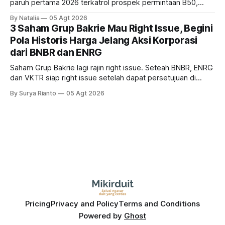
paruh pertama 2026 terkatrol prospek permintaan B50,
tetapi risiko El-Nino yang potensi mempengaruhi produksi
By Natalia
05 Agt 2026
diprediksi semakin terlihat mendekati 2027. Kira-kira gimana
3 Saham Grup Bakrie Mau Right Issue, Begini
prospeknya? apakah masih menarik dilirik sektor ini?
Pola Historis Harga Jelang Aksi Korporasi
dari BNBR dan ENRG
Saham Grup Bakrie lagi rajin right issue. Seteah BNBR, ENRG
dan VKTR siap right issue setelah dapat persetujuan di
RUPS. Tapi, JGLE masih belum dapat persetujuan. Begini
By Surya Rianto
05 Agt 2026
pola saham Grup Bakrie jelang right issue
Pricing
Privacy and Policy
Terms and Conditions
Powered by
Ghost