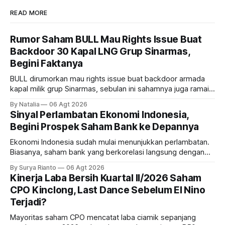
READ MORE
Rumor Saham BULL Mau Rights Issue Buat
Backdoor 30 Kapal LNG Grup Sinarmas,
Begini Faktanya
BULL dirumorkan mau rights issue buat backdoor armada
kapal milik grup Sinarmas, sebulan ini sahamnya juga ramai
sampai terbang 40 persenan. Gimana prospeknya? apakah
By Natalia
06 Agt 2026
masih menarik dilirik?
Sinyal Perlambatan Ekonomi Indonesia,
Begini Prospek Saham Bank ke Depannya
Ekonomi Indonesia sudah mulai menunjukkan perlambatan.
Biasanya, saham bank yang berkorelasi langsung dengan
dampak kinerja ekonomi. Lalu, bagaimana nasib saham
By Surya Rianto
06 Agt 2026
bank ke depannya?
Kinerja Laba Bersih Kuartal II/2026 Saham
CPO Kinclong, Last Dance Sebelum El Nino
Terjadi?
Mayoritas saham CPO mencatat laba ciamik sepanjang