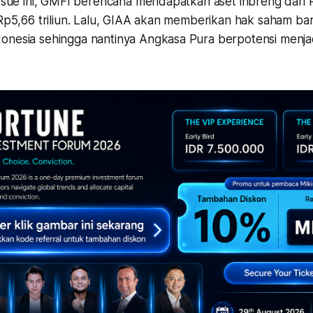
 issue ini, GMFI berencana mendapatkan aset inbreng dari
i Rp5,66 triliun. Lalu, GIAA akan memberikan hak saham b
onesia sehingga nantinya Angkasa Pura berpotensi menja