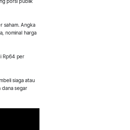
ung porsi publik
per saham. Angka
a, nominal harga
 di Rp64 per
embeli siaga atau
n dana segar