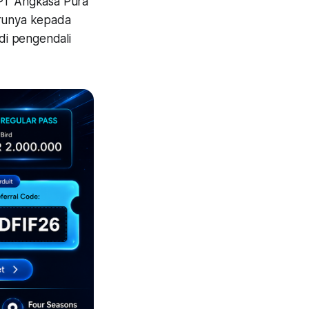
 PT Angkasa Pura
arunya kepada
di pengendali