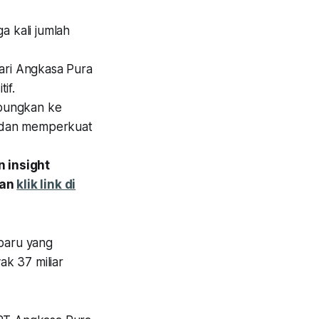
a kali jumlah
 dari Angkasa Pura
if.
abungkan ke
un dan memperkuat
 insight
gan
klik link di
 baru yang
ak 37 miliar