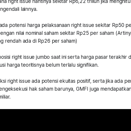
na right issue nantinya sekitar Rp6,22 triliun jika menghit
gendali lainnya.
i, ada potensi harga pelaksanaan right issue sekitar Rp50 
engan nilai nominal saham sekitar Rp25 per saham (Artiny
ng rendah ada di Rp26 per saham)
osisi right issue jumbo saat ini serta harga pasar terakhir
usi harga teoritisnya belum terlalu signifikan.
ksi right issue ada potensi ekuitas positif, serta jika ada p
mengeksekusi hak saham barunya, GMFI juga mendapatka
liar.