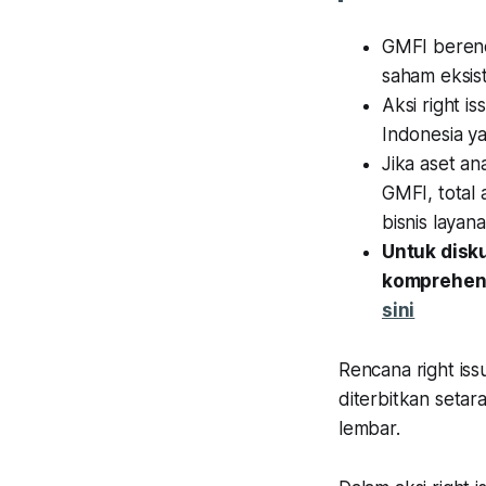
GMFI berenca
saham eksist
Aksi right i
Indonesia ya
Jika aset an
GMFI, total
bisnis layan
Untuk disk
komprehens
sini
Rencana right iss
diterbitkan setar
lembar.