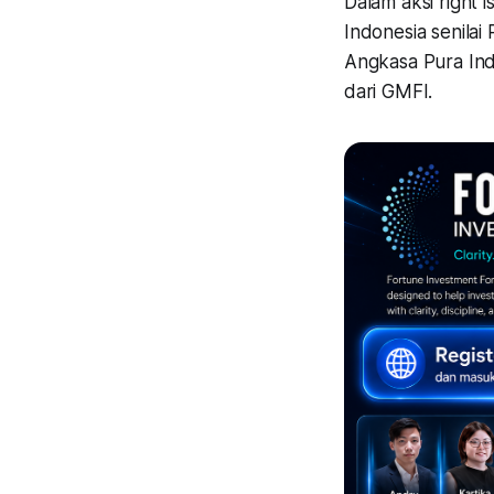
Dalam aksi right
Indonesia senila
Angkasa Pura Ind
dari GMFI.