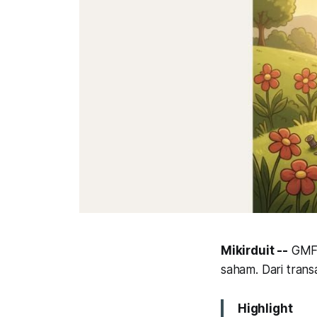
Mikirduit --
GMFI 
saham. Dari tran
Highlight