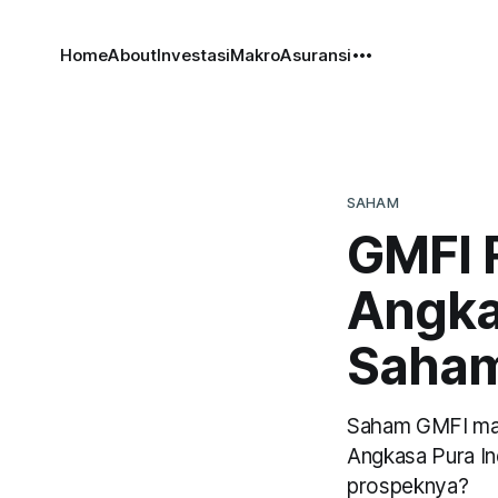
Home
About
Investasi
Makro
Asuransi
SAHAM
GMFI 
Angka
Saham
Saham GMFI mau 
Angkasa Pura Ind
prospeknya?