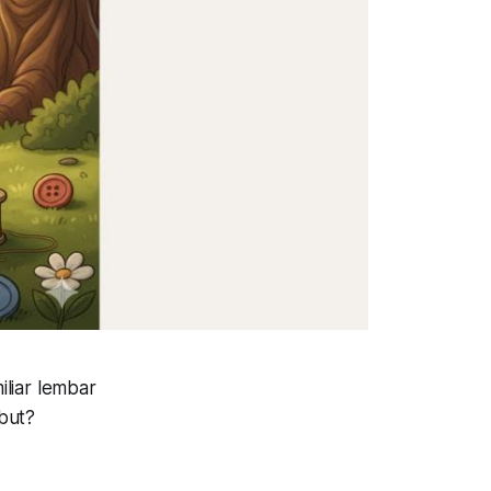
liar lembar
but?