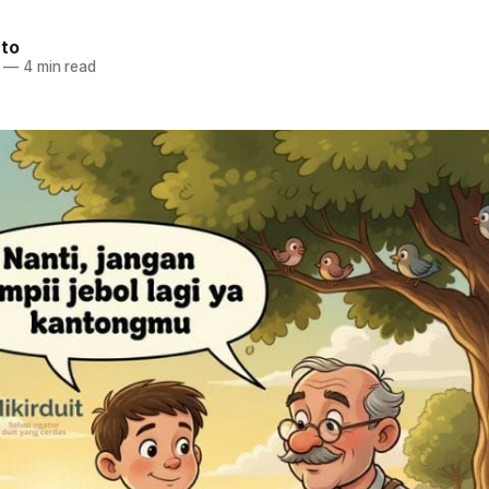
nto
—
4 min read