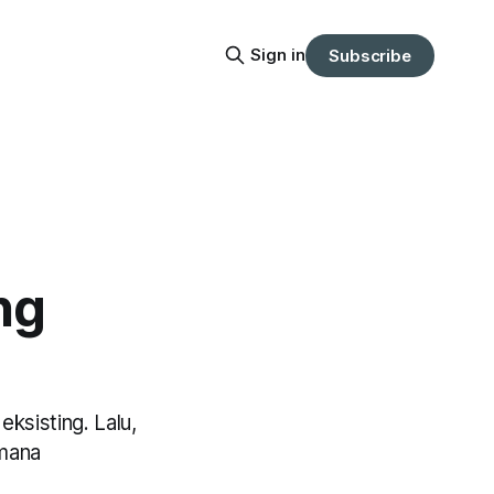
Sign in
Subscribe
ng
ksisting. Lalu,
imana