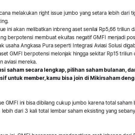
na melakukan right issue jumbo yang setara lebih dari tig
ing.
ssue ini akan melibatkan inbreng aset senilai Rp5,66 triliun
ng berpotensi membuat ekuitas negatif GMFI menjadi posit
ak usaha Angkasa Pura seperti Integrasi Aviasi Solusi dig
 aset GMFI berpotensi melonjak hingga sekitar Rp15 trili
an aviasi mereka.
usi saham secara lengkap, pilihan saham bulanan, dan
if untuk member, kamu bisa join di Mikirsaham den
ue GMFI ini bisa dibilang cukup jumbo karena total saham
a lebih dari 3 kali total lembar saham eksisting yang sebany