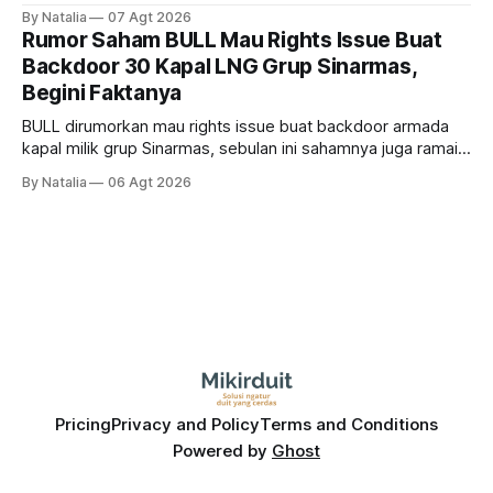
ikut memberikan cuan ke emiten kawasan industri dan real
By Natalia
07 Agt 2026
estate, ada siapa saja mereka?
Rumor Saham BULL Mau Rights Issue Buat
Backdoor 30 Kapal LNG Grup Sinarmas,
Begini Faktanya
BULL dirumorkan mau rights issue buat backdoor armada
kapal milik grup Sinarmas, sebulan ini sahamnya juga ramai
sampai terbang 40 persenan. Gimana prospeknya? apakah
By Natalia
06 Agt 2026
masih menarik dilirik?
Pricing
Privacy and Policy
Terms and Conditions
Powered by
Ghost