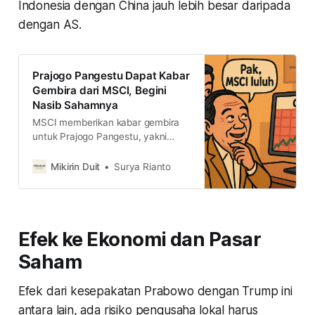
Indonesia dengan China jauh lebih besar daripada
dengan AS.
Prajogo Pangestu Dapat Kabar
Gembira dari MSCI, Begini
Nasib Sahamnya
MSCI memberikan kabar gembira
untuk Prajogo Pangestu, yakni
BREN, PTRO, dan CUAN tidak akan
dikecualikan lagi dalam perhitungan
Mikirin Duit
Surya Rianto
rebalancing index. Jadi gimana
nasib saham pak PP?
Efek ke Ekonomi dan Pasar
Saham
Efek dari kesepakatan Prabowo dengan Trump ini
antara lain, ada risiko pengusaha lokal harus