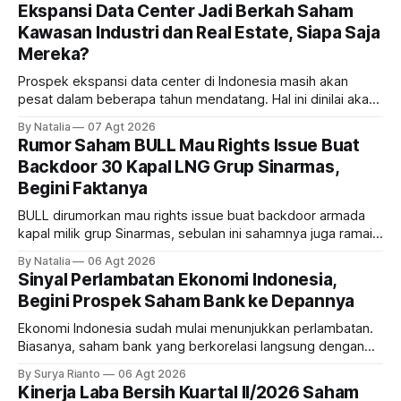
Ekspansi Data Center Jadi Berkah Saham
Kawasan Industri dan Real Estate, Siapa Saja
Mereka?
Prospek ekspansi data center di Indonesia masih akan
pesat dalam beberapa tahun mendatang. Hal ini dinilai akan
ikut memberikan cuan ke emiten kawasan industri dan real
By Natalia
07 Agt 2026
estate, ada siapa saja mereka?
Rumor Saham BULL Mau Rights Issue Buat
Backdoor 30 Kapal LNG Grup Sinarmas,
Begini Faktanya
BULL dirumorkan mau rights issue buat backdoor armada
kapal milik grup Sinarmas, sebulan ini sahamnya juga ramai
sampai terbang 40 persenan. Gimana prospeknya? apakah
By Natalia
06 Agt 2026
masih menarik dilirik?
Sinyal Perlambatan Ekonomi Indonesia,
Begini Prospek Saham Bank ke Depannya
Ekonomi Indonesia sudah mulai menunjukkan perlambatan.
Biasanya, saham bank yang berkorelasi langsung dengan
dampak kinerja ekonomi. Lalu, bagaimana nasib saham
By Surya Rianto
06 Agt 2026
bank ke depannya?
Kinerja Laba Bersih Kuartal II/2026 Saham