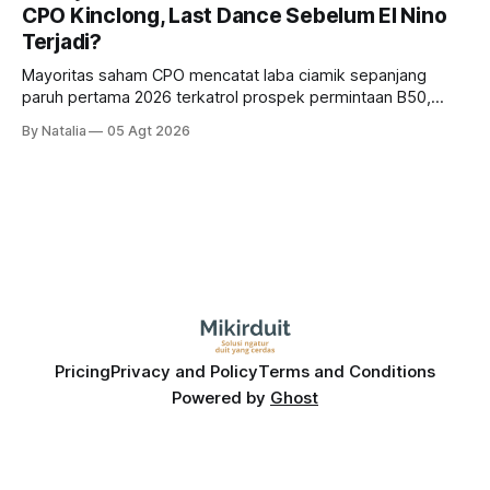
CPO Kinclong, Last Dance Sebelum El Nino
Terjadi?
Mayoritas saham CPO mencatat laba ciamik sepanjang
paruh pertama 2026 terkatrol prospek permintaan B50,
tetapi risiko El-Nino yang potensi mempengaruhi produksi
By Natalia
05 Agt 2026
diprediksi semakin terlihat mendekati 2027. Kira-kira gimana
prospeknya? apakah masih menarik dilirik sektor ini?
Pricing
Privacy and Policy
Terms and Conditions
Powered by
Ghost