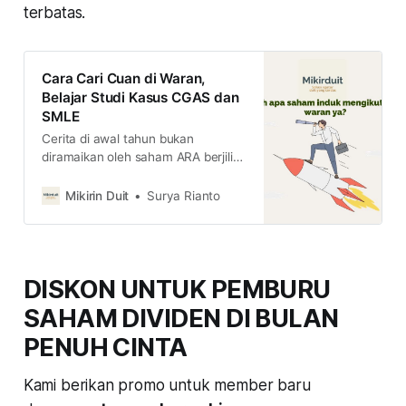
terbatas.
Cara Cari Cuan di Waran,
Belajar Studi Kasus CGAS dan
SMLE
Cerita di awal tahun bukan
diramaikan oleh saham ARA berjilid-
jilid, melainkan saham yang
warannya melejit ribuan persen.
Mikirin Duit
Surya Rianto
Gimana cara cari cuan di waran?
DISKON UNTUK PEMBURU
SAHAM DIVIDEN DI BULAN
PENUH CINTA
Kami berikan promo untuk member baru