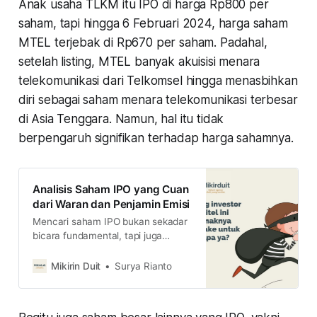
Anak usaha TLKM itu IPO di harga Rp800 per
saham, tapi hingga 6 Februari 2024, harga saham
MTEL terjebak di Rp670 per saham. Padahal,
setelah listing, MTEL banyak akuisisi menara
telekomunikasi dari Telkomsel hingga menasbihkan
diri sebagai saham menara telekomunikasi terbesar
di Asia Tenggara. Namun, hal itu tidak
berpengaruh signifikan terhadap harga sahamnya.
Analisis Saham IPO yang Cuan
dari Waran dan Penjamin Emisi
Mencari saham IPO bukan sekadar
bicara fundamental, tapi juga
menganalisis dari dia bagi waran
atau tidak serta siapa penjamin
Mikirin Duit
Surya Rianto
emisinya. Cek selengkapnya di sini.