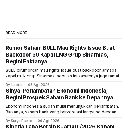
READ MORE
Rumor Saham BULL Mau Rights Issue Buat
Backdoor 30 Kapal LNG Grup Sinarmas,
Begini Faktanya
BULL dirumorkan mau rights issue buat backdoor armada
kapal milik grup Sinarmas, sebulan ini sahamnya juga ramai
sampai terbang 40 persenan. Gimana prospeknya? apakah
By Natalia
06 Agt 2026
masih menarik dilirik?
Sinyal Perlambatan Ekonomi Indonesia,
Begini Prospek Saham Bank ke Depannya
Ekonomi Indonesia sudah mulai menunjukkan perlambatan.
Biasanya, saham bank yang berkorelasi langsung dengan
dampak kinerja ekonomi. Lalu, bagaimana nasib saham
By Surya Rianto
06 Agt 2026
bank ke depannya?
Kinerja Laba Bersih Kuartal II/2026 Saham