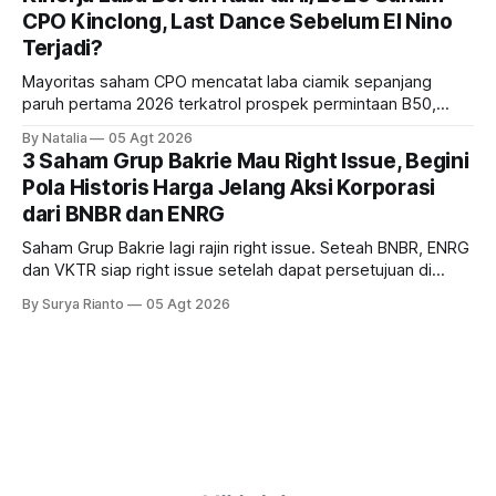
CPO Kinclong, Last Dance Sebelum El Nino
Terjadi?
Mayoritas saham CPO mencatat laba ciamik sepanjang
paruh pertama 2026 terkatrol prospek permintaan B50,
tetapi risiko El-Nino yang potensi mempengaruhi produksi
By Natalia
05 Agt 2026
diprediksi semakin terlihat mendekati 2027. Kira-kira gimana
3 Saham Grup Bakrie Mau Right Issue, Begini
prospeknya? apakah masih menarik dilirik sektor ini?
Pola Historis Harga Jelang Aksi Korporasi
dari BNBR dan ENRG
Saham Grup Bakrie lagi rajin right issue. Seteah BNBR, ENRG
dan VKTR siap right issue setelah dapat persetujuan di
RUPS. Tapi, JGLE masih belum dapat persetujuan. Begini
By Surya Rianto
05 Agt 2026
pola saham Grup Bakrie jelang right issue