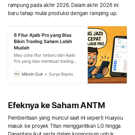
rampung pada akhir 2026. Dalam akhir 2026 ini
baru tahap mulai produksi dengan ramping up.
6 Fitur Ajaib Pro yang Bisa
Bikin Trading Saham Lebih
Mudah
Mau coba fitur terbaru dari Ajaib
Pro yang bisa membuat trading
saham-mu lebih cepat dan efisien.
Simak 6 fitur Ajaib Pro yang
Mikirin Duit
Surya Rianto
membuat trading saham-mu lebih
mudah
Efeknya ke Saham ANTM
Pemberitaan yang muncul saat ini seperti Huayou
masuk ke proyek Titan menggantikan LG hingga
Danantara ikut serta dalam konsorsium untuk