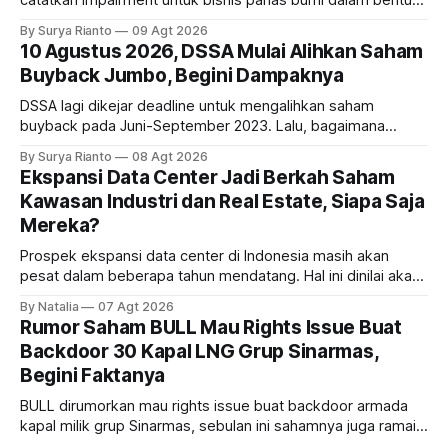
catatkan impairment untuk bisnis panas bumi dalam bentuk
investasi dan utang. Lalu, bagaimana dampaknya terhadap
By Surya Rianto
09 Agt 2026
bisnis UNTR?
10 Agustus 2026, DSSA Mulai Alihkan Saham
Buyback Jumbo, Begini Dampaknya
DSSA lagi dikejar deadline untuk mengalihkan saham
buyback pada Juni-September 2023. Lalu, bagaimana
dampaknya kepada harga saham perseroan?
By Surya Rianto
08 Agt 2026
Ekspansi Data Center Jadi Berkah Saham
Kawasan Industri dan Real Estate, Siapa Saja
Mereka?
Prospek ekspansi data center di Indonesia masih akan
pesat dalam beberapa tahun mendatang. Hal ini dinilai akan
ikut memberikan cuan ke emiten kawasan industri dan real
By Natalia
07 Agt 2026
estate, ada siapa saja mereka?
Rumor Saham BULL Mau Rights Issue Buat
Backdoor 30 Kapal LNG Grup Sinarmas,
Begini Faktanya
BULL dirumorkan mau rights issue buat backdoor armada
kapal milik grup Sinarmas, sebulan ini sahamnya juga ramai
sampai terbang 40 persenan. Gimana prospeknya? apakah