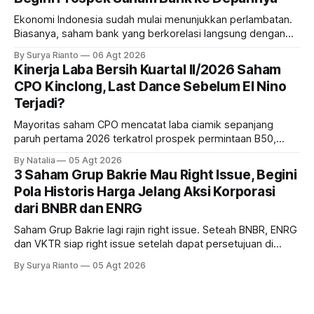
Ekonomi Indonesia sudah mulai menunjukkan perlambatan.
Biasanya, saham bank yang berkorelasi langsung dengan
dampak kinerja ekonomi. Lalu, bagaimana nasib saham
By Surya Rianto
06 Agt 2026
bank ke depannya?
Kinerja Laba Bersih Kuartal II/2026 Saham
CPO Kinclong, Last Dance Sebelum El Nino
Terjadi?
Mayoritas saham CPO mencatat laba ciamik sepanjang
paruh pertama 2026 terkatrol prospek permintaan B50,
tetapi risiko El-Nino yang potensi mempengaruhi produksi
By Natalia
05 Agt 2026
diprediksi semakin terlihat mendekati 2027. Kira-kira gimana
3 Saham Grup Bakrie Mau Right Issue, Begini
prospeknya? apakah masih menarik dilirik sektor ini?
Pola Historis Harga Jelang Aksi Korporasi
dari BNBR dan ENRG
Saham Grup Bakrie lagi rajin right issue. Seteah BNBR, ENRG
dan VKTR siap right issue setelah dapat persetujuan di
RUPS. Tapi, JGLE masih belum dapat persetujuan. Begini
By Surya Rianto
05 Agt 2026
pola saham Grup Bakrie jelang right issue