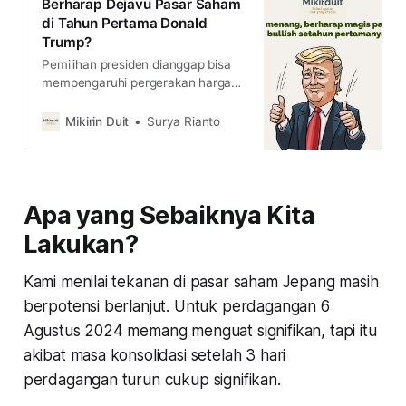
Berharap Dejavu Pasar Saham
di Tahun Pertama Donald
Trump?
Pemilihan presiden dianggap bisa
mempengaruhi pergerakan harga
saham secara sektoral sesuai
kebijakannya. Dengan disebut
Mikirin Duit
Surya Rianto
Trump berpeluang menang kali ini,
gimana nasib pasar saham ke
depannya?
Apa yang Sebaiknya Kita
Lakukan?
Kami menilai tekanan di pasar saham Jepang masih
berpotensi berlanjut. Untuk perdagangan 6
Agustus 2024 memang menguat signifikan, tapi itu
akibat masa konsolidasi setelah 3 hari
perdagangan turun cukup signifikan.