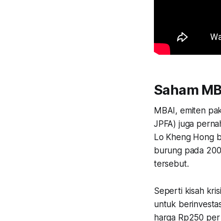
Saham MB
MBAI, emiten pak
JPFA) juga perna
Lo Kheng Hong be
burung pada 2005.
tersebut.
Seperti kisah kri
untuk berinvesta
harga Rp250 per 