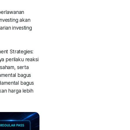
 berlawanan
investing akan
arian investing
ent Strategies:
a perilaku reaksi
 saham, serta
amental bagus
damental bagus
kan harga lebih