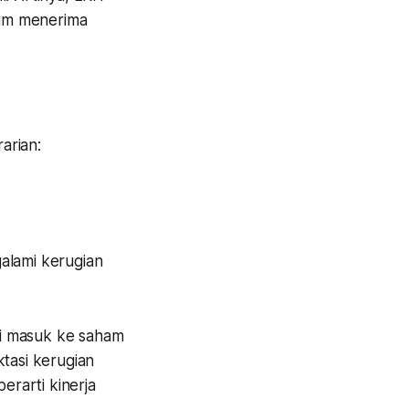
lum menerima
rarian:
alami kerugian
ati masuk ke saham
tasi kerugian
erarti kinerja