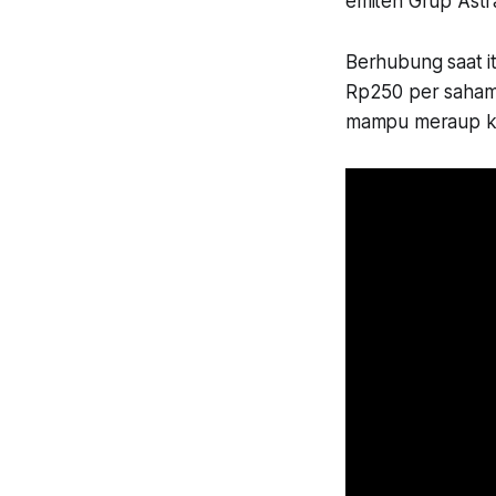
emiten Grup Astra
Berhubung saat i
Rp250 per saham
mampu meraup ke