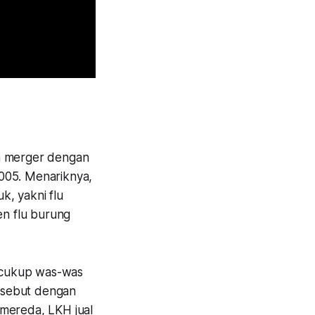
ah merger dengan
005. Menariknya,
k, yakni flu
en flu burung
n cukup was-was
rsebut dengan
 mereda, LKH jual