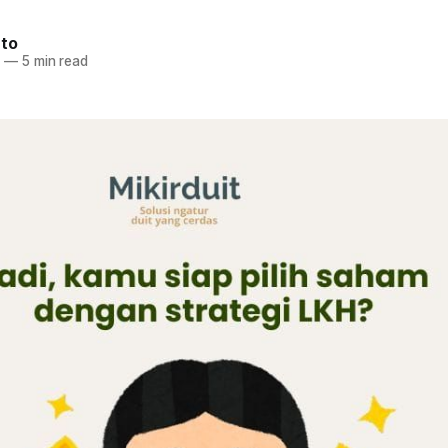
nto
5
—
5 min read