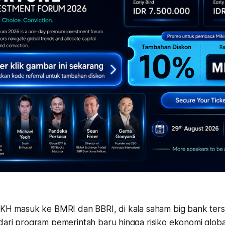
 LKH masuk ke BMRI dan BBRI, di kala saham big bank ter
dari program pemerintah baru hingga risiko ekonomi globa