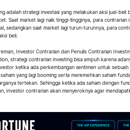
ing adalah strategi investasi yang melakukan aksi jual-beli
t. Saat market lagi naik tinggi-tingginya, para contrarian 
al, sedangkan saat market lagi turun-turunnya, para contr
ksi beli.
eman, Investor Contrarian dan Penulis Contrarian Investm
on, strategi contrarian investing bisa ampuh karena adany
investor ketika ada perkembangan sentimen untuk sebuah
n saham yang lagi booming serta meremehkan saham fund
rganya tertekan. Sehingga ketika ada saham dengan fun
run, investor contrarian akan menyeroknya agar mendapat