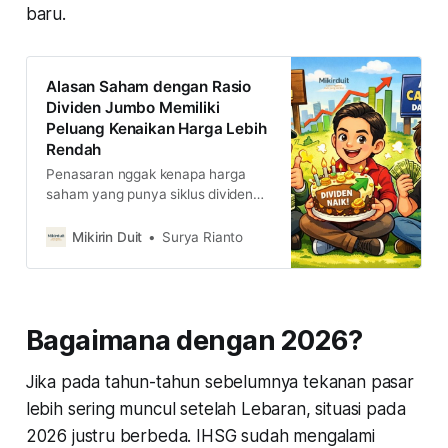
baru.
Alasan Saham dengan Rasio
Dividen Jumbo Memiliki
Peluang Kenaikan Harga Lebih
Rendah
Penasaran nggak kenapa harga
saham yang punya siklus dividen
rasio jumbo (payout ratio di atas 80
persen per tahun) itu harga
Mikirin Duit
Surya Rianto
sahamnya cenderung lambat atau
tren turun dalam 5 tahun terakhir?
simak ulasan lengkapnya di ini
Bagaimana dengan 2026?
Jika pada tahun-tahun sebelumnya tekanan pasar
lebih sering muncul setelah Lebaran, situasi pada
2026 justru berbeda. IHSG sudah mengalami