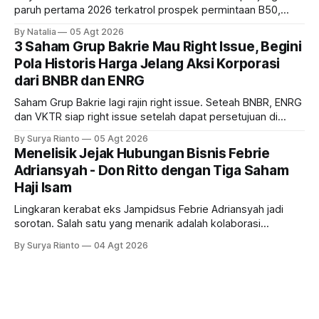
paruh pertama 2026 terkatrol prospek permintaan B50,
tetapi risiko El-Nino yang potensi mempengaruhi produksi
By Natalia
05 Agt 2026
diprediksi semakin terlihat mendekati 2027. Kira-kira gimana
3 Saham Grup Bakrie Mau Right Issue, Begini
prospeknya? apakah masih menarik dilirik sektor ini?
Pola Historis Harga Jelang Aksi Korporasi
dari BNBR dan ENRG
Saham Grup Bakrie lagi rajin right issue. Seteah BNBR, ENRG
dan VKTR siap right issue setelah dapat persetujuan di
RUPS. Tapi, JGLE masih belum dapat persetujuan. Begini
By Surya Rianto
05 Agt 2026
pola saham Grup Bakrie jelang right issue
Menelisik Jejak Hubungan Bisnis Febrie
Adriansyah - Don Ritto dengan Tiga Saham
Haji Isam
Lingkaran kerabat eks Jampidsus Febrie Adriansyah jadi
sorotan. Salah satu yang menarik adalah kolaborasi
bisnisnya bersama taipan Kalimantan Selatan, Haji Isam.
By Surya Rianto
04 Agt 2026
Bagaimana hubungannya?