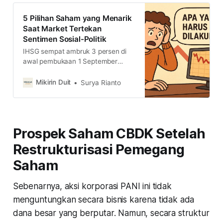
5 Pilihan Saham yang Menarik
Saat Market Tertekan
Sentimen Sosial-Politik
IHSG sempat ambruk 3 persen di
awal pembukaan 1 September
2025. Lalu, jika ada penurunan
pasar saham yang cukup signifikan
Mikirin Duit
Surya Rianto
lagi, apa saham yang menarik
dipilih?
Prospek Saham CBDK Setelah
Restrukturisasi Pemegang
Saham
Sebenarnya, aksi korporasi PANI ini tidak
menguntungkan secara bisnis karena tidak ada
dana besar yang berputar. Namun, secara struktur