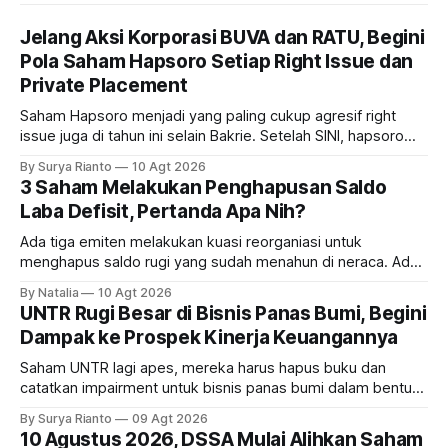
Jelang Aksi Korporasi BUVA dan RATU, Begini
Pola Saham Hapsoro Setiap Right Issue dan
Private Placement
Saham Hapsoro menjadi yang paling cukup agresif right
issue juga di tahun ini selain Bakrie. Setelah SINI, hapsoro
lagi proses rght issue UANG dan BUVA. Bagaimana polanya?
By Surya Rianto
10 Agt 2026
3 Saham Melakukan Penghapusan Saldo
Laba Defisit, Pertanda Apa Nih?
Ada tiga emiten melakukan kuasi reorganiasi untuk
menghapus saldo rugi yang sudah menahun di neraca. Ada
siapa saja mereka dan gimana prospeknya?
By Natalia
10 Agt 2026
UNTR Rugi Besar di Bisnis Panas Bumi, Begini
Dampak ke Prospek Kinerja Keuangannya
Saham UNTR lagi apes, mereka harus hapus buku dan
catatkan impairment untuk bisnis panas bumi dalam bentuk
investasi dan utang. Lalu, bagaimana dampaknya terhadap
By Surya Rianto
09 Agt 2026
bisnis UNTR?
10 Agustus 2026, DSSA Mulai Alihkan Saham