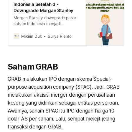
Indonesia Setelah di-
Downgrade Morgan Stanley
Morgan Stanley downgrade pasar
saham Indonesia menjadi
underweight. Apa efeknya dan apa
yang harus dilakukan investor
Mikirin Duit
Surya Rianto
dalam kondisi ini? simak ulasannya
di sini.
Saham GRAB
GRAB melakukan IPO dengan skema Special-
purpose acquisition company (SPAC). Jadi, GRAB
melakukan akuisisi merger dengan perusahaan
kosong yang didirikan sebagai entitas perseroan.
Awalnya, saham SPAC itu IPO dengan harga 10
dolar AS per saham. Lalu, sempat melejit jelang
transaksi dengan GRAB.