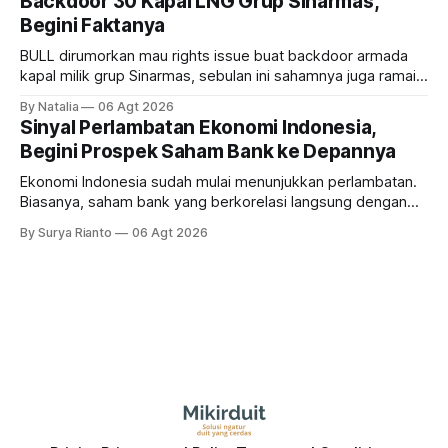
Backdoor 30 Kapal LNG Grup Sinarmas,
Begini Faktanya
BULL dirumorkan mau rights issue buat backdoor armada
kapal milik grup Sinarmas, sebulan ini sahamnya juga ramai
sampai terbang 40 persenan. Gimana prospeknya? apakah
By Natalia
06 Agt 2026
masih menarik dilirik?
Sinyal Perlambatan Ekonomi Indonesia,
Begini Prospek Saham Bank ke Depannya
Ekonomi Indonesia sudah mulai menunjukkan perlambatan.
Biasanya, saham bank yang berkorelasi langsung dengan
dampak kinerja ekonomi. Lalu, bagaimana nasib saham
By Surya Rianto
06 Agt 2026
bank ke depannya?