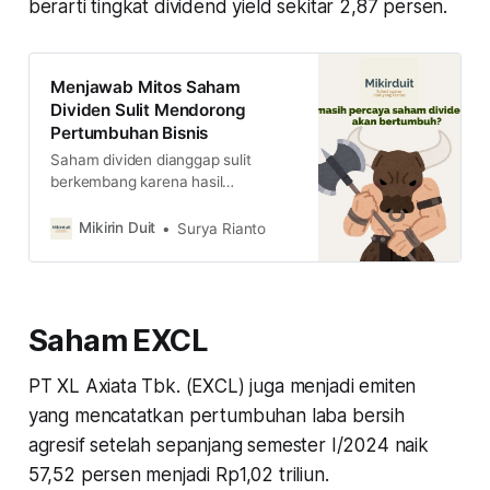
berarti tingkat dividend yield sekitar 2,87 persen.
Menjawab Mitos Saham
Dividen Sulit Mendorong
Pertumbuhan Bisnis
Saham dividen dianggap sulit
berkembang karena hasil
keuntungan ada yang dibagikan ke
pemegang saham. Tapi apakah
Mikirin Duit
Surya Rianto
benar begitu? simak ulasan
lengkapnya di sini
Saham EXCL
PT XL Axiata Tbk. (EXCL) juga menjadi emiten
yang mencatatkan pertumbuhan laba bersih
agresif setelah sepanjang semester I/2024 naik
57,52 persen menjadi Rp1,02 triliun.