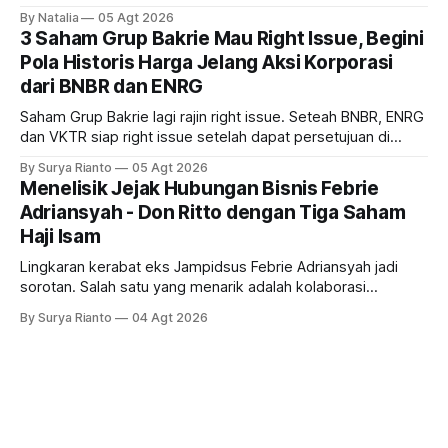
tetapi risiko El-Nino yang potensi mempengaruhi produksi
By Natalia
05 Agt 2026
diprediksi semakin terlihat mendekati 2027. Kira-kira gimana
3 Saham Grup Bakrie Mau Right Issue, Begini
prospeknya? apakah masih menarik dilirik sektor ini?
Pola Historis Harga Jelang Aksi Korporasi
dari BNBR dan ENRG
Saham Grup Bakrie lagi rajin right issue. Seteah BNBR, ENRG
dan VKTR siap right issue setelah dapat persetujuan di
RUPS. Tapi, JGLE masih belum dapat persetujuan. Begini
By Surya Rianto
05 Agt 2026
pola saham Grup Bakrie jelang right issue
Menelisik Jejak Hubungan Bisnis Febrie
Adriansyah - Don Ritto dengan Tiga Saham
Haji Isam
Lingkaran kerabat eks Jampidsus Febrie Adriansyah jadi
sorotan. Salah satu yang menarik adalah kolaborasi
bisnisnya bersama taipan Kalimantan Selatan, Haji Isam.
By Surya Rianto
04 Agt 2026
Bagaimana hubungannya?