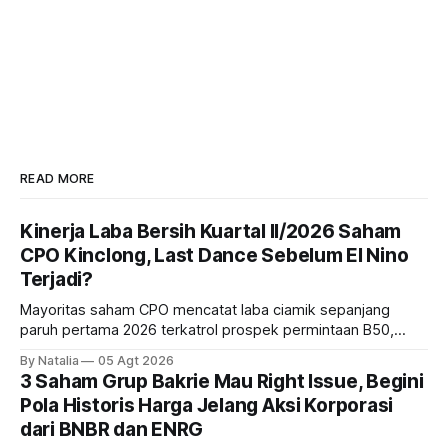
READ MORE
Kinerja Laba Bersih Kuartal II/2026 Saham
CPO Kinclong, Last Dance Sebelum El Nino
Terjadi?
Mayoritas saham CPO mencatat laba ciamik sepanjang
paruh pertama 2026 terkatrol prospek permintaan B50,
tetapi risiko El-Nino yang potensi mempengaruhi produksi
By Natalia
05 Agt 2026
diprediksi semakin terlihat mendekati 2027. Kira-kira gimana
3 Saham Grup Bakrie Mau Right Issue, Begini
prospeknya? apakah masih menarik dilirik sektor ini?
Pola Historis Harga Jelang Aksi Korporasi
dari BNBR dan ENRG