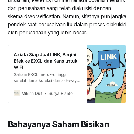
Di sisi lain, Peter Lynch menilai ada potensi menarik
dari perusahaan yang telah diakuisisi dengan
skema diworseification. Namun, sifatnya pun jangka
pendek saat perusahaan itu dalam proses diakuisisi
oleh perusahaan yang lebih besar.
Axiata Siap Jual LINK, Begini
Efek ke EXCL dan Kans untuk
WIFI
Saham EXCL meroket tinggi
setelah lama koreksi dan sideways
pasca merger dengan FREN.Apa
yang terjadi dengan EXCL dan
Mikirin Duit
Surya Rianto
saham-saham telekomunikasi
lainnya?
Bahayanya Saham Bisikan