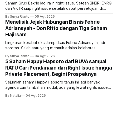
Saham Grup Bakrie lagi rajin right issue. Seteah BNBR, ENRG
dan VKTR siap right issue setelah dapat persetujuan di
RUPS. Tapi, JGLE masih belum dapat persetujuan. Begini
By Surya Rianto
05 Agt 2026
pola saham Grup Bakrie jelang right issue
Menelisik Jejak Hubungan Bisnis Febrie
Adriansyah - Don Ritto dengan Tiga Saham
Haji Isam
Lingkaran kerabat eks Jampidsus Febrie Adriansyah jadi
sorotan. Salah satu yang menarik adalah kolaborasi
bisnisnya bersama taipan Kalimantan Selatan, Haji Isam.
By Surya Rianto
04 Agt 2026
Bagaimana hubungannya?
5 Saham Happy Hapsoro dari BUVA sampai
RATU Cari Pendanaan dari Right Issue hingga
Private Placement, Begini Prospeknya
Sejumlah saham Happy Hapsoro tahun ini lagi banyak
agenda cari tambahan modal, ada yang lewat rights issue
sampai private placement, kira-kira siapa saja mereka dan
By Natalia
04 Agt 2026
gimana prospeknya?