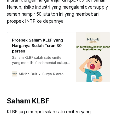
Namun, risiko industri yang mengalami oversupply
semen hampir 50 juta ton ini yang membebani
prospek INTP ke depannya.
Prospek Saham KLBF yang
Harganya Sudah Turun 30
persen
Saham KLBF salah satu emiten
yang memiliki fundamental cukup
oke dan risiko kredit rendah.
Pertanyaannya, setelah harga
Mikirin Duit
Surya Rianto
sahamnya turun 30 persen, apakah
sudah cukup murah untuk diserok?
Saham KLBF
KLBF juga menjadi salah satu emiten yang