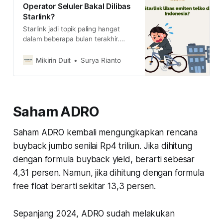
Operator Seluler Bakal Dilibas
Starlink?
Starlink jadi topik paling hangat
dalam beberapa bulan terakhir.
Selaras dengan itu, harga saham
telko juga mencatatkan penurunan
Mikirin Duit
Surya Rianto
yang signifikan. Apakah saham
Telko bakal dilibas Starlink?
Saham ADRO
Saham ADRO kembali mengungkapkan rencana
buyback jumbo senilai Rp4 triliun. Jika dihitung
dengan formula buyback yield, berarti sebesar
4,31 persen. Namun, jika dihitung dengan formula
free float berarti sekitar 13,3 persen.
Sepanjang 2024, ADRO sudah melakukan