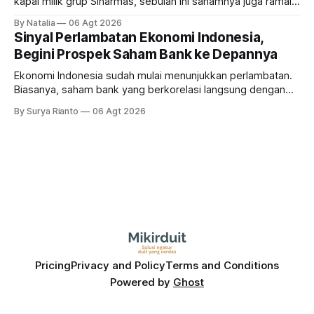
kapal milik grup Sinarmas, sebulan ini sahamnya juga ramai
sampai terbang 40 persenan. Gimana prospeknya? apakah
By Natalia
06 Agt 2026
masih menarik dilirik?
Sinyal Perlambatan Ekonomi Indonesia,
Begini Prospek Saham Bank ke Depannya
Ekonomi Indonesia sudah mulai menunjukkan perlambatan.
Biasanya, saham bank yang berkorelasi langsung dengan
dampak kinerja ekonomi. Lalu, bagaimana nasib saham
By Surya Rianto
06 Agt 2026
bank ke depannya?
Pricing
Privacy and Policy
Terms and Conditions
Powered by
Ghost