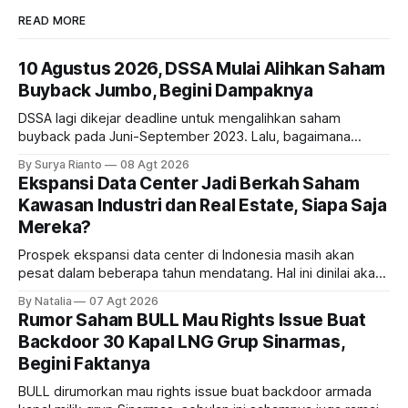
READ MORE
10 Agustus 2026, DSSA Mulai Alihkan Saham
Buyback Jumbo, Begini Dampaknya
DSSA lagi dikejar deadline untuk mengalihkan saham
buyback pada Juni-September 2023. Lalu, bagaimana
dampaknya kepada harga saham perseroan?
By Surya Rianto
08 Agt 2026
Ekspansi Data Center Jadi Berkah Saham
Kawasan Industri dan Real Estate, Siapa Saja
Mereka?
Prospek ekspansi data center di Indonesia masih akan
pesat dalam beberapa tahun mendatang. Hal ini dinilai akan
ikut memberikan cuan ke emiten kawasan industri dan real
By Natalia
07 Agt 2026
estate, ada siapa saja mereka?
Rumor Saham BULL Mau Rights Issue Buat
Backdoor 30 Kapal LNG Grup Sinarmas,
Begini Faktanya
BULL dirumorkan mau rights issue buat backdoor armada