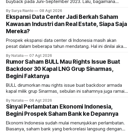
buyback pada Juni-September 2023. Lalu, bagaimana
dampaknya kepada harga saham perseroan?
By Surya Rianto
08 Agt 2026
Ekspansi Data Center Jadi Berkah Saham
Kawasan Industri dan Real Estate, Siapa Saja
Mereka?
Prospek ekspansi data center di Indonesia masih akan
pesat dalam beberapa tahun mendatang. Hal ini dinilai akan
ikut memberikan cuan ke emiten kawasan industri dan real
By Natalia
07 Agt 2026
estate, ada siapa saja mereka?
Rumor Saham BULL Mau Rights Issue Buat
Backdoor 30 Kapal LNG Grup Sinarmas,
Begini Faktanya
BULL dirumorkan mau rights issue buat backdoor armada
kapal milik grup Sinarmas, sebulan ini sahamnya juga ramai
sampai terbang 40 persenan. Gimana prospeknya? apakah
By Natalia
06 Agt 2026
masih menarik dilirik?
Sinyal Perlambatan Ekonomi Indonesia,
Begini Prospek Saham Bank ke Depannya
Ekonomi Indonesia sudah mulai menunjukkan perlambatan.
Biasanya, saham bank yang berkorelasi langsung dengan