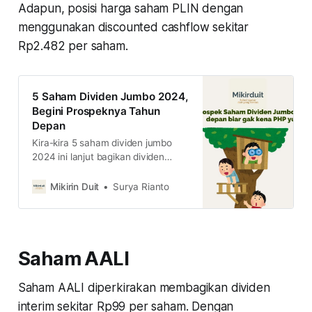
Adapun, posisi harga saham PLIN dengan
menggunakan discounted cashflow sekitar
Rp2.482 per saham.
5 Saham Dividen Jumbo 2024,
Begini Prospeknya Tahun
Depan
Kira-kira 5 saham dividen jumbo
2024 ini lanjut bagikan dividen
jumbo di 2025 gak ya? simak
ulasannya agar kamu nggak kena
Mikirin Duit
Surya Rianto
PHP kayak di CFIN.
Saham AALI
Saham AALI diperkirakan membagikan dividen
interim sekitar Rp99 per saham. Dengan