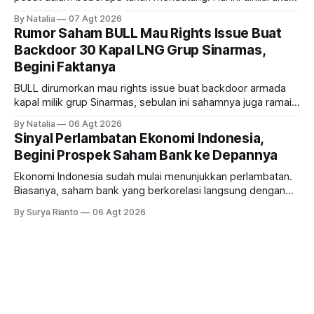
ikut memberikan cuan ke emiten kawasan industri dan real
By Natalia
07 Agt 2026
estate, ada siapa saja mereka?
Rumor Saham BULL Mau Rights Issue Buat
Backdoor 30 Kapal LNG Grup Sinarmas,
Begini Faktanya
BULL dirumorkan mau rights issue buat backdoor armada
kapal milik grup Sinarmas, sebulan ini sahamnya juga ramai
sampai terbang 40 persenan. Gimana prospeknya? apakah
By Natalia
06 Agt 2026
masih menarik dilirik?
Sinyal Perlambatan Ekonomi Indonesia,
Begini Prospek Saham Bank ke Depannya
Ekonomi Indonesia sudah mulai menunjukkan perlambatan.
Biasanya, saham bank yang berkorelasi langsung dengan
dampak kinerja ekonomi. Lalu, bagaimana nasib saham
By Surya Rianto
06 Agt 2026
bank ke depannya?