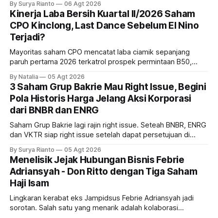
By Surya Rianto
06 Agt 2026
bank ke depannya?
Kinerja Laba Bersih Kuartal II/2026 Saham
CPO Kinclong, Last Dance Sebelum El Nino
Terjadi?
Mayoritas saham CPO mencatat laba ciamik sepanjang
paruh pertama 2026 terkatrol prospek permintaan B50,
tetapi risiko El-Nino yang potensi mempengaruhi produksi
By Natalia
05 Agt 2026
diprediksi semakin terlihat mendekati 2027. Kira-kira gimana
3 Saham Grup Bakrie Mau Right Issue, Begini
prospeknya? apakah masih menarik dilirik sektor ini?
Pola Historis Harga Jelang Aksi Korporasi
dari BNBR dan ENRG
Saham Grup Bakrie lagi rajin right issue. Seteah BNBR, ENRG
dan VKTR siap right issue setelah dapat persetujuan di
RUPS. Tapi, JGLE masih belum dapat persetujuan. Begini
By Surya Rianto
05 Agt 2026
pola saham Grup Bakrie jelang right issue
Menelisik Jejak Hubungan Bisnis Febrie
Adriansyah - Don Ritto dengan Tiga Saham
Haji Isam
Lingkaran kerabat eks Jampidsus Febrie Adriansyah jadi
sorotan. Salah satu yang menarik adalah kolaborasi
bisnisnya bersama taipan Kalimantan Selatan, Haji Isam.