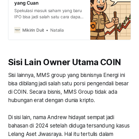
yang Cuan
Spekulasi masuk saham yang baru
IPO bisa jadi salah satu cara dapat
cuan cepat. Tapi risiko volatilitas
masuk saham baru ini sangat tinggi.
Mikirin Duit
Natalia
Jadi, gimana caranya deteksi
saham IPO berpeluang cuan?
Sisi Lain Owner Utama COIN
Sisi lainnya, MMS group yang bisnisnya Energi ini
bisa dibilang jadi salah satu porsi pengendali besar
di COIN. Secara bisnis, MMS Group tidak ada
hubungan erat dengan dunia kripto.
Di sisi lain, nama Andrew hidayat sempat jadi
bahasan di 2024 setelah diduga tersandung kasus
Lelang Aset Jiwasraya. Hal itu tertulis dalam