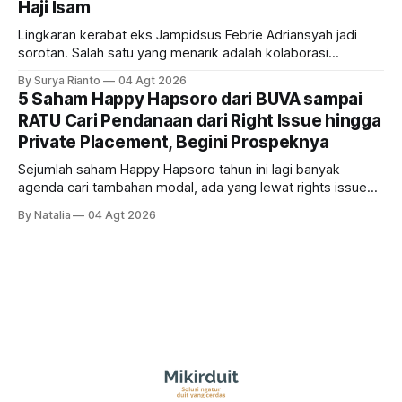
Haji Isam
Lingkaran kerabat eks Jampidsus Febrie Adriansyah jadi
sorotan. Salah satu yang menarik adalah kolaborasi
bisnisnya bersama taipan Kalimantan Selatan, Haji Isam.
By Surya Rianto
04 Agt 2026
Bagaimana hubungannya?
5 Saham Happy Hapsoro dari BUVA sampai
RATU Cari Pendanaan dari Right Issue hingga
Private Placement, Begini Prospeknya
Sejumlah saham Happy Hapsoro tahun ini lagi banyak
agenda cari tambahan modal, ada yang lewat rights issue
sampai private placement, kira-kira siapa saja mereka dan
By Natalia
04 Agt 2026
gimana prospeknya?