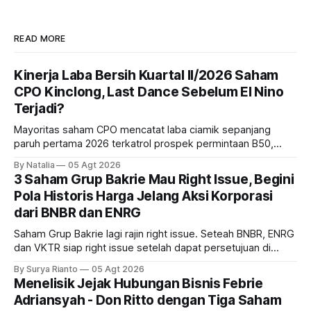
READ MORE
Kinerja Laba Bersih Kuartal II/2026 Saham
CPO Kinclong, Last Dance Sebelum El Nino
Terjadi?
Mayoritas saham CPO mencatat laba ciamik sepanjang
paruh pertama 2026 terkatrol prospek permintaan B50,
tetapi risiko El-Nino yang potensi mempengaruhi produksi
By Natalia
05 Agt 2026
diprediksi semakin terlihat mendekati 2027. Kira-kira gimana
3 Saham Grup Bakrie Mau Right Issue, Begini
prospeknya? apakah masih menarik dilirik sektor ini?
Pola Historis Harga Jelang Aksi Korporasi
dari BNBR dan ENRG
Saham Grup Bakrie lagi rajin right issue. Seteah BNBR, ENRG
dan VKTR siap right issue setelah dapat persetujuan di
RUPS. Tapi, JGLE masih belum dapat persetujuan. Begini
By Surya Rianto
05 Agt 2026
pola saham Grup Bakrie jelang right issue
Menelisik Jejak Hubungan Bisnis Febrie
Adriansyah - Don Ritto dengan Tiga Saham