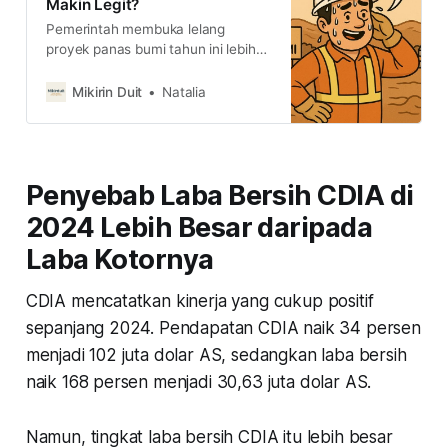
Makin Legit?
Pemerintah membuka lelang
proyek panas bumi tahun ini lebih
agresif dibandingkan tahun lalu.
Digadang ini bakal membuka ruang
Mikirin Duit
Natalia
emiten EBT makin ekspansif dan
memicu aliran investasi di sektor
ini, kira-kira emiten mana yang bisa
ketiban cuan?
Penyebab Laba Bersih CDIA di
2024 Lebih Besar daripada
Laba Kotornya
CDIA mencatatkan kinerja yang cukup positif
sepanjang 2024. Pendapatan CDIA naik 34 persen
menjadi 102 juta dolar AS, sedangkan laba bersih
naik 168 persen menjadi 30,63 juta dolar AS.
Namun, tingkat laba bersih CDIA itu lebih besar