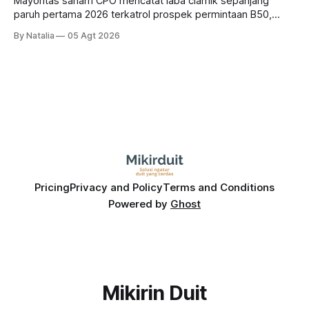
Mayoritas saham CPO mencatat laba ciamik sepanjang
paruh pertama 2026 terkatrol prospek permintaan B50,
tetapi risiko El-Nino yang potensi mempengaruhi produksi
By Natalia
05 Agt 2026
diprediksi semakin terlihat mendekati 2027. Kira-kira gimana
prospeknya? apakah masih menarik dilirik sektor ini?
Pricing
Privacy and Policy
Terms and Conditions
Powered by
Ghost
Mikirin Duit