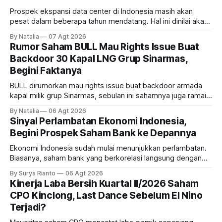
Prospek ekspansi data center di Indonesia masih akan
pesat dalam beberapa tahun mendatang. Hal ini dinilai akan
ikut memberikan cuan ke emiten kawasan industri dan real
By Natalia
07 Agt 2026
estate, ada siapa saja mereka?
Rumor Saham BULL Mau Rights Issue Buat
Backdoor 30 Kapal LNG Grup Sinarmas,
Begini Faktanya
BULL dirumorkan mau rights issue buat backdoor armada
kapal milik grup Sinarmas, sebulan ini sahamnya juga ramai
sampai terbang 40 persenan. Gimana prospeknya? apakah
By Natalia
06 Agt 2026
masih menarik dilirik?
Sinyal Perlambatan Ekonomi Indonesia,
Begini Prospek Saham Bank ke Depannya
Ekonomi Indonesia sudah mulai menunjukkan perlambatan.
Biasanya, saham bank yang berkorelasi langsung dengan
dampak kinerja ekonomi. Lalu, bagaimana nasib saham
By Surya Rianto
06 Agt 2026
bank ke depannya?
Kinerja Laba Bersih Kuartal II/2026 Saham
CPO Kinclong, Last Dance Sebelum El Nino
Terjadi?