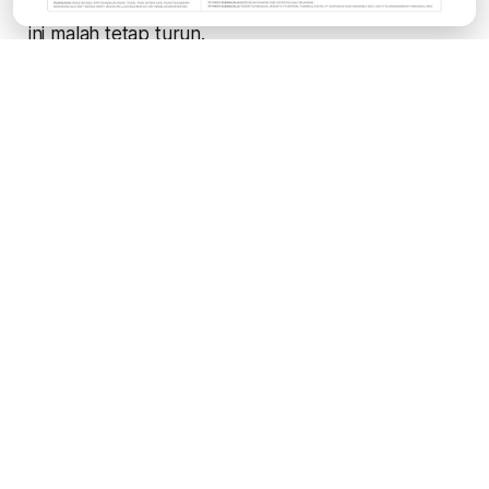
pencadangan itu bisa mengerek laba bersih, tapi
ini malah tetap turun.
Untuk itu, dengan kejadian di bank menengah ini,
sektor bank juga cukup menantang di kuartal-
kuartal selanjutnya tahun ini. Bahkan, ada
kemungkinan, di tahun ini tidak ada sektor saham
yang mencolok jika melihat seluruh sektor usaha
cenderung tertekan.