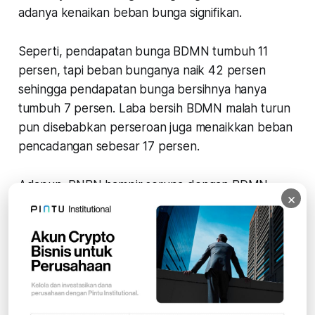
adanya kenaikan beban bunga signifikan.
Seperti, pendapatan bunga BDMN tumbuh 11
persen, tapi beban bunganya naik 42 persen
sehingga pendapatan bunga bersihnya hanya
tumbuh 7 persen. Laba bersih BDMN malah turun
pun disebabkan perseroan juga menaikkan beban
pencadangan sebesar 17 persen.
Adapun, PNBN hampir serupa dengan BDMN.
×
Pendapatan bunga tumbuh 6,74 persen, tapi
beban bunga malah naik 42 persen, sehingga
pendapatan bunga bersih turun 5,84 persen,
bahkan laba bersih turun 9,88 persen meski
perseroan telah memangkas biaya pencadangan
sebesar 34 persen. Biasanya, pemangkasan biaya