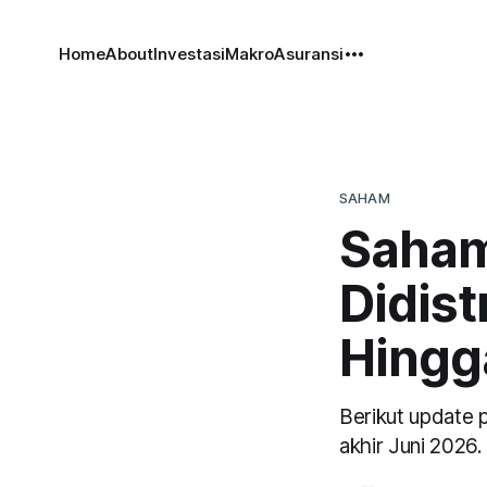
Home
About
Investasi
Makro
Asuransi
SAHAM
Saham
Didist
Hingg
Berikut update 
akhir Juni 2026.