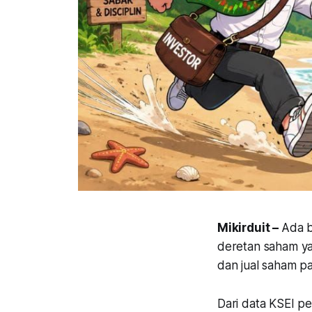
Mikirduit –
Ada b
deretan saham ya
dan jual saham pa
Dari data KSEI p