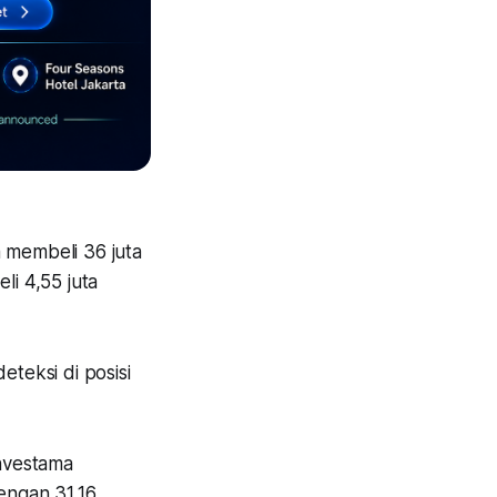
 membeli 36 juta
i 4,55 juta
eteksi di posisi
nvestama
engan 31,16