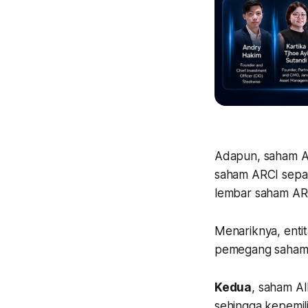
Adapun, saham ARC
saham ARCI sepan
lembar saham AR
Menariknya, entit
pemegang saham d
Kedua
, saham A
sehingga kepemil