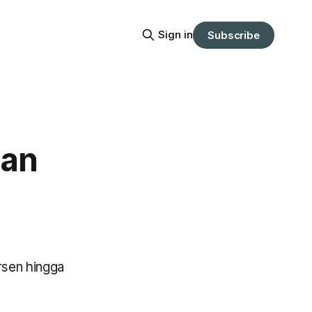
Sign in
Subscribe
dan
p
rsen hingga