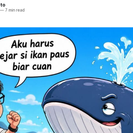
nto
—
7 min read