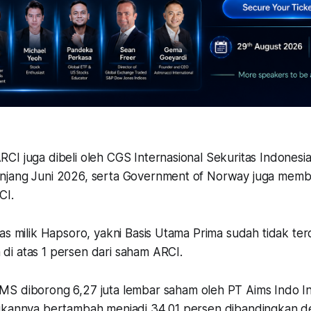
I juga dibeli oleh CGS Internasional Sekuritas Indonesia
jang Juni 2026, serta Government of Norway juga membel
CI.
as milik Hapsoro, yakni Basis Utama Prima sudah tidak terd
i atas 1 persen dari saham ARCI.
IMS diborong 6,27 juta lembar saham oleh PT Aims Indo I
ikannya bertambah menjadi 34,01 persen dibandingkan d