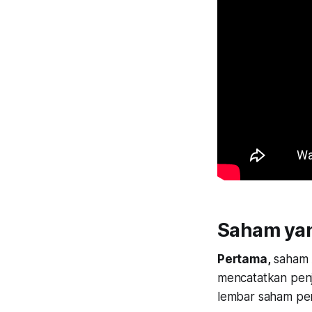
Saham yan
Pertama,
saham A
mencatatkan penj
lembar saham pe