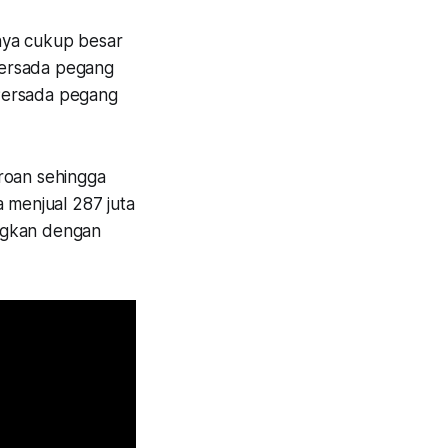
nya cukup besar
Persada pegang
 Persada pegang
eroan sehingga
a menjual 287 juta
ingkan dengan