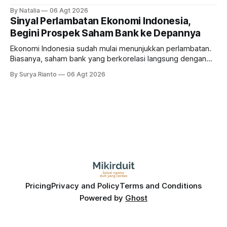
sampai terbang 40 persenan. Gimana prospeknya? apakah
By Natalia
06 Agt 2026
masih menarik dilirik?
Sinyal Perlambatan Ekonomi Indonesia,
Begini Prospek Saham Bank ke Depannya
Ekonomi Indonesia sudah mulai menunjukkan perlambatan.
Biasanya, saham bank yang berkorelasi langsung dengan
dampak kinerja ekonomi. Lalu, bagaimana nasib saham
By Surya Rianto
06 Agt 2026
bank ke depannya?
Pricing
Privacy and Policy
Terms and Conditions
Powered by
Ghost