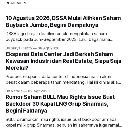
READ MORE
10 Agustus 2026, DSSA Mulai Alihkan Saham
Buyback Jumbo, Begini Dampaknya
DSSA lagi dikejar deadline untuk mengalihkan saham
buyback pada Juni-September 2023. Lalu, bagaimana
dampaknya kepada harga saham perseroan?
By Surya Rianto
08 Agt 2026
Ekspansi Data Center Jadi Berkah Saham
Kawasan Industri dan Real Estate, Siapa Saja
Mereka?
Prospek ekspansi data center di Indonesia masih akan
pesat dalam beberapa tahun mendatang. Hal ini dinilai akan
ikut memberikan cuan ke emiten kawasan industri dan real
By Natalia
07 Agt 2026
estate, ada siapa saja mereka?
Rumor Saham BULL Mau Rights Issue Buat
Backdoor 30 Kapal LNG Grup Sinarmas,
Begini Faktanya
BULL dirumorkan mau rights issue buat backdoor armada
kapal milik grup Sinarmas, sebulan ini sahamnya juga ramai