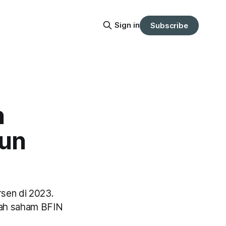
Sign in
Subscribe
n
run
rsen di 2023.
kah saham BFIN