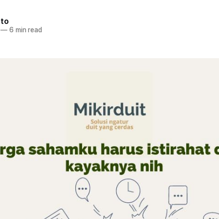
nto
—
6 min read