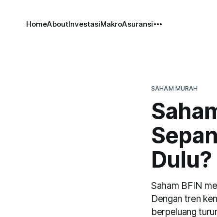
Home
About
Investasi
Makro
Asuransi
SAHAM MURAH
Saham
Sepan
Dulu?
Saham BFIN menc
Dengan tren ke
berpeluang turu