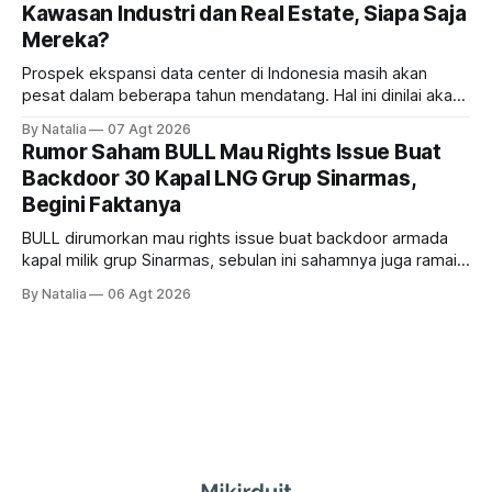
Kawasan Industri dan Real Estate, Siapa Saja
Mereka?
Prospek ekspansi data center di Indonesia masih akan
pesat dalam beberapa tahun mendatang. Hal ini dinilai akan
ikut memberikan cuan ke emiten kawasan industri dan real
By Natalia
07 Agt 2026
estate, ada siapa saja mereka?
Rumor Saham BULL Mau Rights Issue Buat
Backdoor 30 Kapal LNG Grup Sinarmas,
Begini Faktanya
BULL dirumorkan mau rights issue buat backdoor armada
kapal milik grup Sinarmas, sebulan ini sahamnya juga ramai
sampai terbang 40 persenan. Gimana prospeknya? apakah
By Natalia
06 Agt 2026
masih menarik dilirik?