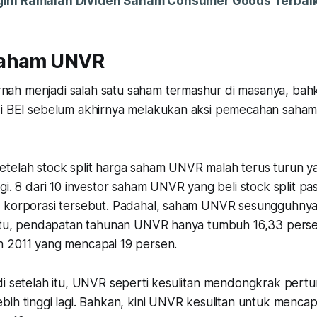
ini Ramalan Dividen Saham Consumer Goods Terbaik
Saham UNVR
h menjadi salah satu saham termashur di masanya, bahka
i BEI sebelum akhirnya melakukan aksi pemecahan saham 
telah stock split harga saham UNVR malah terus turun y
gi. 8 dari 10 investor saham UNVR yang beli stock split pa
 korporasi tersebut. Padahal, saham UNVR sesungguhnya
 itu, pendapatan tahunan UNVR hanya tumbuh 16,33 perse
 2011 yang mencapai 19 persen.
di setelah itu, UNVR seperti kesulitan mendongkrak per
bih tinggi lagi. Bahkan, kini UNVR kesulitan untuk menc