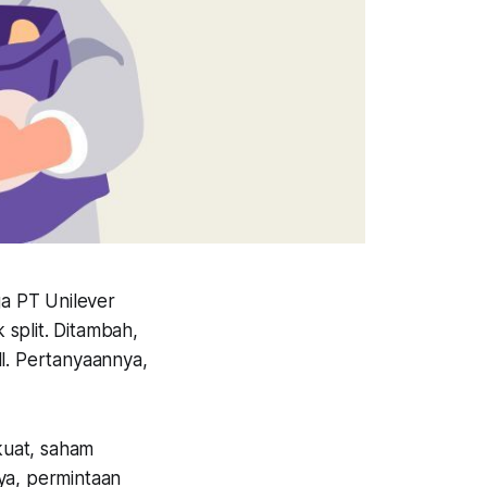
a PT Unilever
split. Ditambah,
ll. Pertanyaannya,
kuat, saham
a, permintaan