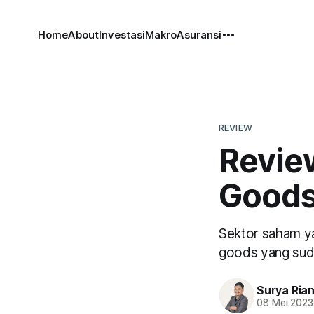
Home
About
Investasi
Makro
Asuransi
REVIEW
Revie
Goods
Sektor saham ya
goods yang suda
Surya Ria
08 Mei 2023