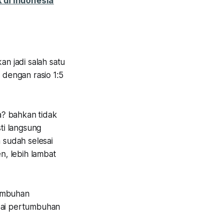
 di Indonesia
n jadi salah satu
dengan rasio 1:5
a? bahkan tidak
sti langsung
 sudah selesai
n, lebih lambat
tumbuhan
apai pertumbuhan