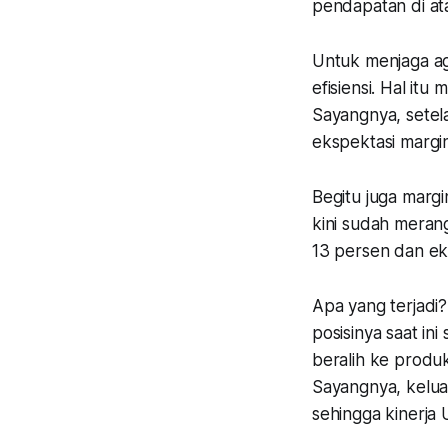
pendapatan di at
Untuk menjaga ag
efisiensi. Hal it
Sayangnya, setel
ekspektasi margi
Begitu juga marg
kini sudah mera
13 persen dan ek
Apa yang terjadi?
posisinya saat in
beralih ke produk
Sayangnya, kelua
sehingga kinerja