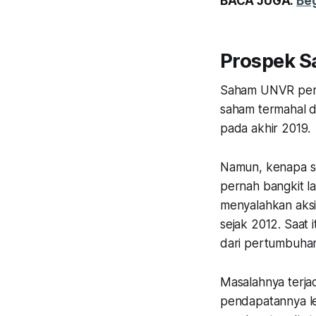
BACA JUGA:
Beg
Prospek 
Saham UNVR perna
saham termahal d
pada akhir 2019.
Namun, kenapa se
pernah bangkit la
menyalahkan aksi
sejak 2012. Saat
dari pertumbuhan
Masalahnya terja
pendapatannya le