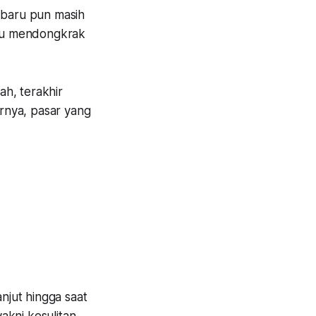
k baru pun masih
mpu mendongkrak
ah, terakhir
irnya, pasar yang
njut hingga saat