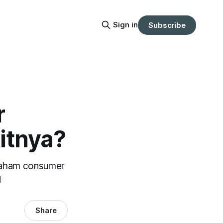
Sign in
Subscribe
r
itnya?
 saham consumer
i
Share