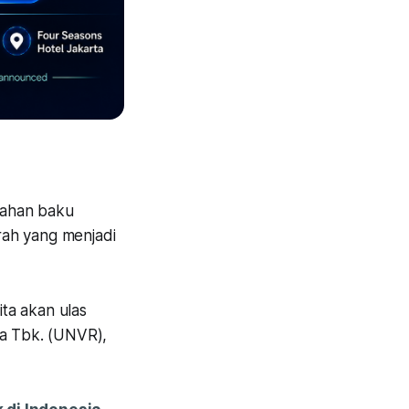
 bahan baku
rah yang menjadi
ta akan ulas
ia Tbk. (UNVR),