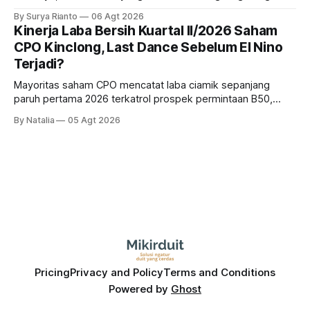
dampak kinerja ekonomi. Lalu, bagaimana nasib saham
By Surya Rianto
06 Agt 2026
bank ke depannya?
Kinerja Laba Bersih Kuartal II/2026 Saham
CPO Kinclong, Last Dance Sebelum El Nino
Terjadi?
Mayoritas saham CPO mencatat laba ciamik sepanjang
paruh pertama 2026 terkatrol prospek permintaan B50,
tetapi risiko El-Nino yang potensi mempengaruhi produksi
By Natalia
05 Agt 2026
diprediksi semakin terlihat mendekati 2027. Kira-kira gimana
prospeknya? apakah masih menarik dilirik sektor ini?
Pricing
Privacy and Policy
Terms and Conditions
Powered by
Ghost