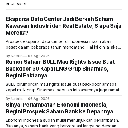
READ MORE
Ekspansi Data Center Jadi Berkah Saham
Kawasan Industri dan Real Estate, Siapa Saja
Mereka?
Prospek ekspansi data center di Indonesia masih akan
pesat dalam beberapa tahun mendatang. Hal ini dinilai akan
ikut memberikan cuan ke emiten kawasan industri dan real
By Natalia
07 Agt 2026
estate, ada siapa saja mereka?
Rumor Saham BULL Mau Rights Issue Buat
Backdoor 30 Kapal LNG Grup Sinarmas,
Begini Faktanya
BULL dirumorkan mau rights issue buat backdoor armada
kapal milik grup Sinarmas, sebulan ini sahamnya juga ramai
sampai terbang 40 persenan. Gimana prospeknya? apakah
By Natalia
06 Agt 2026
masih menarik dilirik?
Sinyal Perlambatan Ekonomi Indonesia,
Begini Prospek Saham Bank ke Depannya
Ekonomi Indonesia sudah mulai menunjukkan perlambatan.
Biasanya, saham bank yang berkorelasi langsung dengan