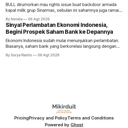
BULL dirumorkan mau rights issue buat backdoor armada
kapal milik grup Sinarmas, sebulan ini sahamnya juga ramai
sampai terbang 40 persenan. Gimana prospeknya? apakah
By Natalia
06 Agt 2026
masih menarik dilirik?
Sinyal Perlambatan Ekonomi Indonesia,
Begini Prospek Saham Bank ke Depannya
Ekonomi Indonesia sudah mulai menunjukkan perlambatan.
Biasanya, saham bank yang berkorelasi langsung dengan
dampak kinerja ekonomi. Lalu, bagaimana nasib saham
By Surya Rianto
06 Agt 2026
bank ke depannya?
Pricing
Privacy and Policy
Terms and Conditions
Powered by
Ghost