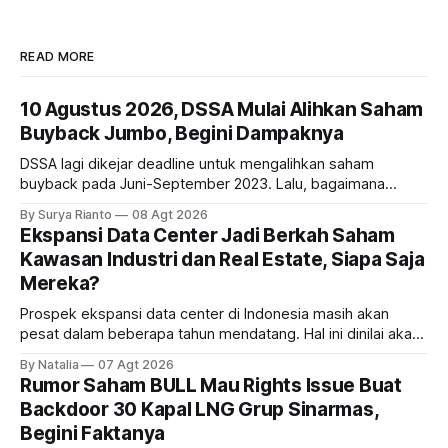
READ MORE
10 Agustus 2026, DSSA Mulai Alihkan Saham
Buyback Jumbo, Begini Dampaknya
DSSA lagi dikejar deadline untuk mengalihkan saham
buyback pada Juni-September 2023. Lalu, bagaimana
dampaknya kepada harga saham perseroan?
By Surya Rianto
08 Agt 2026
Ekspansi Data Center Jadi Berkah Saham
Kawasan Industri dan Real Estate, Siapa Saja
Mereka?
Prospek ekspansi data center di Indonesia masih akan
pesat dalam beberapa tahun mendatang. Hal ini dinilai akan
ikut memberikan cuan ke emiten kawasan industri dan real
By Natalia
07 Agt 2026
estate, ada siapa saja mereka?
Rumor Saham BULL Mau Rights Issue Buat
Backdoor 30 Kapal LNG Grup Sinarmas,
Begini Faktanya