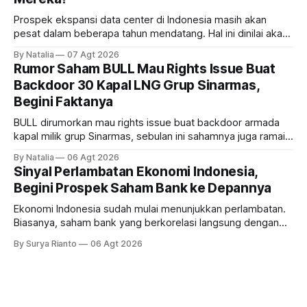
Prospek ekspansi data center di Indonesia masih akan
pesat dalam beberapa tahun mendatang. Hal ini dinilai akan
ikut memberikan cuan ke emiten kawasan industri dan real
By Natalia
07 Agt 2026
estate, ada siapa saja mereka?
Rumor Saham BULL Mau Rights Issue Buat
Backdoor 30 Kapal LNG Grup Sinarmas,
Begini Faktanya
BULL dirumorkan mau rights issue buat backdoor armada
kapal milik grup Sinarmas, sebulan ini sahamnya juga ramai
sampai terbang 40 persenan. Gimana prospeknya? apakah
By Natalia
06 Agt 2026
masih menarik dilirik?
Sinyal Perlambatan Ekonomi Indonesia,
Begini Prospek Saham Bank ke Depannya
Ekonomi Indonesia sudah mulai menunjukkan perlambatan.
Biasanya, saham bank yang berkorelasi langsung dengan
dampak kinerja ekonomi. Lalu, bagaimana nasib saham
By Surya Rianto
06 Agt 2026
bank ke depannya?