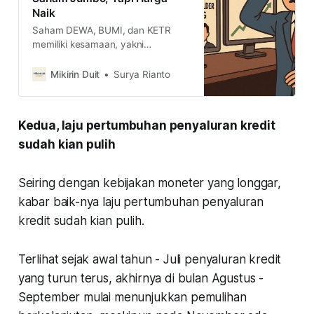
Naik
Saham DEWA, BUMI, dan KETR
memiliki kesamaan, yakni
sahamnya lagi dijual pemegang
saham di atas 5 persen, hingga
Mikirin Duit
Surya Rianto
pengendali, tapi harga sahamnya
lanjut meroket. Ada apa dibaliknya?
dan bagaimana arah selanjutnya?
Kedua, laju pertumbuhan penyaluran kredit
sudah kian pulih
Seiring dengan kebijakan moneter yang longgar,
kabar baik-nya laju pertumbuhan penyaluran
kredit sudah kian pulih.
Terlihat sejak awal tahun - Juli penyaluran kredit
yang turun terus, akhirnya di bulan Agustus -
September mulai menunjukkan pemulihan