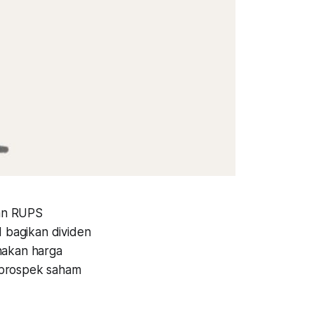
san RUPS
 bagikan dividen
unakan harga
a prospek saham