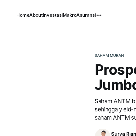
Home
About
Investasi
Makro
Asuransi
SAHAM MURAH
Prosp
Jumbo
Saham ANTM biki
sehingga yield-
saham ANTM sud
Surya Ria