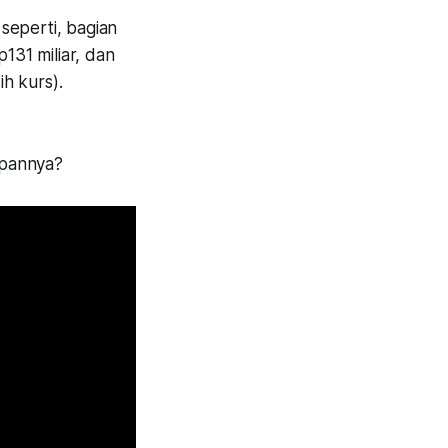
eperti, bagian
131 miliar, dan
ih kurs).
epannya?