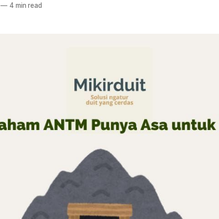
—
4 min read