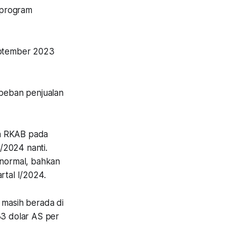
 program
September 2023
 beban penjualan
n RKAB pada
I/2024 nanti.
 normal, bahkan
artal I/2024.
 masih berada di
33 dolar AS per