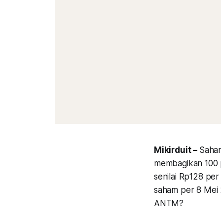
Mikirduit –
Saham
membagikan 100 p
senilai Rp128 pe
saham per 8 Mei 
ANTM?