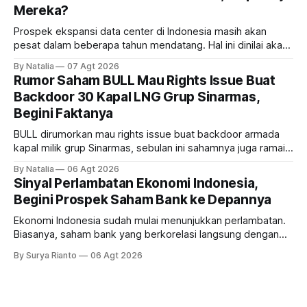
Mereka?
Prospek ekspansi data center di Indonesia masih akan
pesat dalam beberapa tahun mendatang. Hal ini dinilai akan
ikut memberikan cuan ke emiten kawasan industri dan real
By Natalia
07 Agt 2026
estate, ada siapa saja mereka?
Rumor Saham BULL Mau Rights Issue Buat
Backdoor 30 Kapal LNG Grup Sinarmas,
Begini Faktanya
BULL dirumorkan mau rights issue buat backdoor armada
kapal milik grup Sinarmas, sebulan ini sahamnya juga ramai
sampai terbang 40 persenan. Gimana prospeknya? apakah
By Natalia
06 Agt 2026
masih menarik dilirik?
Sinyal Perlambatan Ekonomi Indonesia,
Begini Prospek Saham Bank ke Depannya
Ekonomi Indonesia sudah mulai menunjukkan perlambatan.
Biasanya, saham bank yang berkorelasi langsung dengan
dampak kinerja ekonomi. Lalu, bagaimana nasib saham
By Surya Rianto
06 Agt 2026
bank ke depannya?