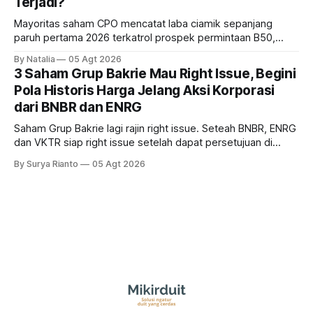
Terjadi?
Mayoritas saham CPO mencatat laba ciamik sepanjang
paruh pertama 2026 terkatrol prospek permintaan B50,
tetapi risiko El-Nino yang potensi mempengaruhi produksi
By Natalia
05 Agt 2026
diprediksi semakin terlihat mendekati 2027. Kira-kira gimana
3 Saham Grup Bakrie Mau Right Issue, Begini
prospeknya? apakah masih menarik dilirik sektor ini?
Pola Historis Harga Jelang Aksi Korporasi
dari BNBR dan ENRG
Saham Grup Bakrie lagi rajin right issue. Seteah BNBR, ENRG
dan VKTR siap right issue setelah dapat persetujuan di
RUPS. Tapi, JGLE masih belum dapat persetujuan. Begini
By Surya Rianto
05 Agt 2026
pola saham Grup Bakrie jelang right issue