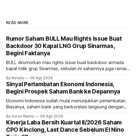
READ MORE
Rumor Saham BULL Mau Rights Issue Buat
Backdoor 30 Kapal LNG Grup Sinarmas,
Begini Faktanya
BULL dirumorkan mau rights issue buat backdoor armada
kapal milik grup Sinarmas, sebulan ini sahamnya juga ramai
sampai terbang 40 persenan. Gimana prospeknya? apakah
By Natalia
06 Agt 2026
masih menarik dilirik?
Sinyal Perlambatan Ekonomi Indonesia,
Begini Prospek Saham Bank ke Depannya
Ekonomi Indonesia sudah mulai menunjukkan perlambatan.
Biasanya, saham bank yang berkorelasi langsung dengan
dampak kinerja ekonomi. Lalu, bagaimana nasib saham
By Surya Rianto
06 Agt 2026
bank ke depannya?
Kinerja Laba Bersih Kuartal II/2026 Saham
CPO Kinclong, Last Dance Sebelum El Nino