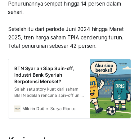
Penurunannya sempat hingga 14 persen dalam
sehari.
Setelah itu dari periode Juni 2024 hingga Maret
2025, tren harga saham TPIA cenderung turun.
Total penurunan sebesar 42 persen.
BTN Syariah Siap Spin-off,
Industri Bank Syariah
Berpotensi Meroket?
Salah satu story kuat dari saham
BBTN adalah rencana spin-off unit
usaha syariah menjadi BTN
Syariah. Hal itu sudah dilakukan
Mikirin Duit
Surya Rianto
dengan akuisisi Bank Victoria
Syariah. Dengan begini, akan ada
satu bank syariah besar yang
menandingi BRIS. Lalu, bagaimana
prospek lanskap bank syariah di