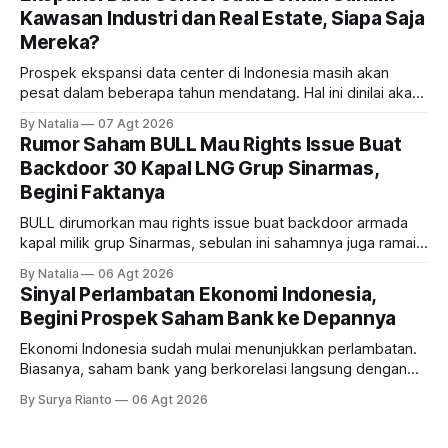
Kawasan Industri dan Real Estate, Siapa Saja
Mereka?
Prospek ekspansi data center di Indonesia masih akan
pesat dalam beberapa tahun mendatang. Hal ini dinilai akan
ikut memberikan cuan ke emiten kawasan industri dan real
By Natalia
07 Agt 2026
estate, ada siapa saja mereka?
Rumor Saham BULL Mau Rights Issue Buat
Backdoor 30 Kapal LNG Grup Sinarmas,
Begini Faktanya
BULL dirumorkan mau rights issue buat backdoor armada
kapal milik grup Sinarmas, sebulan ini sahamnya juga ramai
sampai terbang 40 persenan. Gimana prospeknya? apakah
By Natalia
06 Agt 2026
masih menarik dilirik?
Sinyal Perlambatan Ekonomi Indonesia,
Begini Prospek Saham Bank ke Depannya
Ekonomi Indonesia sudah mulai menunjukkan perlambatan.
Biasanya, saham bank yang berkorelasi langsung dengan
dampak kinerja ekonomi. Lalu, bagaimana nasib saham
By Surya Rianto
06 Agt 2026
bank ke depannya?