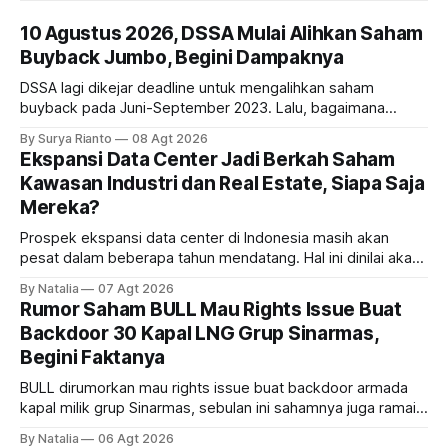
10 Agustus 2026, DSSA Mulai Alihkan Saham
Buyback Jumbo, Begini Dampaknya
DSSA lagi dikejar deadline untuk mengalihkan saham
buyback pada Juni-September 2023. Lalu, bagaimana
dampaknya kepada harga saham perseroan?
By Surya Rianto
08 Agt 2026
Ekspansi Data Center Jadi Berkah Saham
Kawasan Industri dan Real Estate, Siapa Saja
Mereka?
Prospek ekspansi data center di Indonesia masih akan
pesat dalam beberapa tahun mendatang. Hal ini dinilai akan
ikut memberikan cuan ke emiten kawasan industri dan real
By Natalia
07 Agt 2026
estate, ada siapa saja mereka?
Rumor Saham BULL Mau Rights Issue Buat
Backdoor 30 Kapal LNG Grup Sinarmas,
Begini Faktanya
BULL dirumorkan mau rights issue buat backdoor armada
kapal milik grup Sinarmas, sebulan ini sahamnya juga ramai
sampai terbang 40 persenan. Gimana prospeknya? apakah
By Natalia
06 Agt 2026