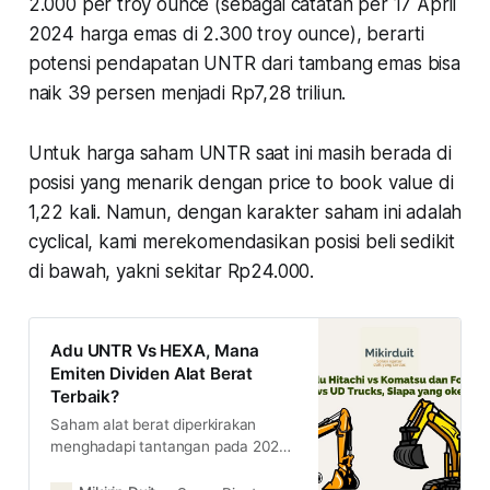
2.000 per troy ounce (sebagai catatan per 17 April
2024 harga emas di 2.300 troy ounce), berarti
potensi pendapatan UNTR dari tambang emas bisa
naik 39 persen menjadi Rp7,28 triliun.
Untuk harga saham UNTR saat ini masih berada di
posisi yang menarik dengan price to book value di
1,22 kali. Namun, dengan karakter saham ini adalah
cyclical, kami merekomendasikan posisi beli sedikit
di bawah, yakni sekitar Rp24.000.
Adu UNTR Vs HEXA, Mana
Emiten Dividen Alat Berat
Terbaik?
Saham alat berat diperkirakan
menghadapi tantangan pada 2024,
tapi apakah ini akan jadi momen
bagus beli kedua saham yang rutin