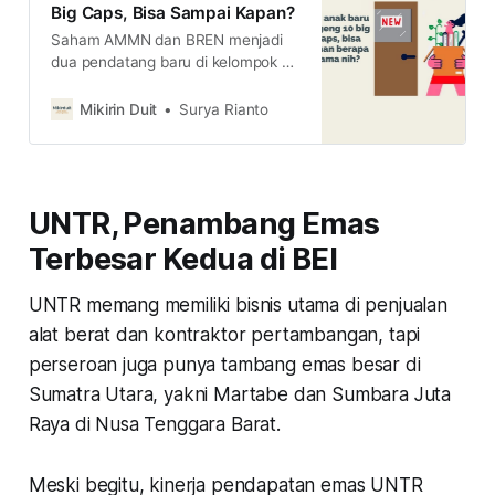
Big Caps, Bisa Sampai Kapan?
Saham AMMN dan BREN menjadi
dua pendatang baru di kelompok 10
saham big caps. Kira-kira apa
keuntungan punya market cap
Mikirin Duit
Surya Rianto
besar? lalu bisa tahan seberapa
lama ya?
UNTR, Penambang Emas
Terbesar Kedua di BEI
UNTR memang memiliki bisnis utama di penjualan
alat berat dan kontraktor pertambangan, tapi
perseroan juga punya tambang emas besar di
Sumatra Utara, yakni Martabe dan Sumbara Juta
Raya di Nusa Tenggara Barat.
Meski begitu, kinerja pendapatan emas UNTR