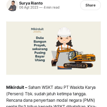
Surya Rianto
Share
06 Agt 2023
—
4 min read
Mikirduit –
Saham WSKT atau PT Waskita Karya
(Persero) Tbk. sudah jatuh ketimpa tangga.
Rencana dana penyertaan modal negara (PMN)
senilai Rp3 triliun kepada WSKT dibatalkan. Kira-