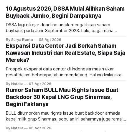
10 Agustus 2026, DSSA Mulai Alihkan Saham
Buyback Jumbo, Begini Dampaknya
DSSA lagi dikejar deadline untuk mengalihkan saham
buyback pada Juni-September 2023. Lalu, bagaimana
dampaknya kepada harga saham perseroan?
By Surya Rianto
08 Agt 2026
Ekspansi Data Center Jadi Berkah Saham
Kawasan Industri dan Real Estate, Siapa Saja
Mereka?
Prospek ekspansi data center di Indonesia masih akan
pesat dalam beberapa tahun mendatang. Hal ini dinilai akan
ikut memberikan cuan ke emiten kawasan industri dan real
By Natalia
07 Agt 2026
estate, ada siapa saja mereka?
Rumor Saham BULL Mau Rights Issue Buat
Backdoor 30 Kapal LNG Grup Sinarmas,
Begini Faktanya
BULL dirumorkan mau rights issue buat backdoor armada
kapal milik grup Sinarmas, sebulan ini sahamnya juga ramai
sampai terbang 40 persenan. Gimana prospeknya? apakah
By Natalia
06 Agt 2026
masih menarik dilirik?