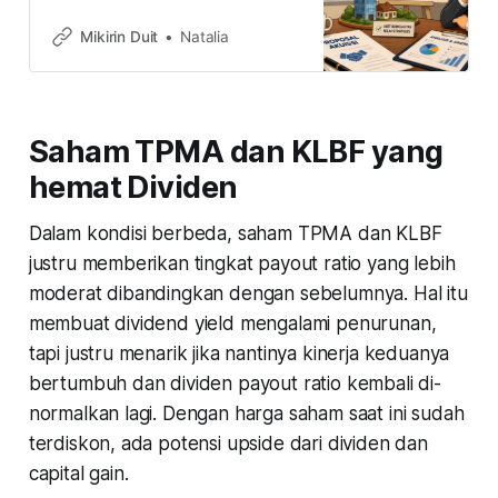
mengakuisisi pinjaman Bank SMCB
Indonesia senilai Rp19,93 triliun. Hal
Mikirin Duit
Natalia
ini sebelumnya sudah diberi sinyal
manajemen lantaran tahun ini tidak
bagi dividen. Kira-kira gimana
prospek dan risikonya ke depan?
Saham TPMA dan KLBF yang
hemat Dividen
Dalam kondisi berbeda, saham TPMA dan KLBF
justru memberikan tingkat payout ratio yang lebih
moderat dibandingkan dengan sebelumnya. Hal itu
membuat dividend yield mengalami penurunan,
tapi justru menarik jika nantinya kinerja keduanya
bertumbuh dan dividen payout ratio kembali di-
normalkan lagi. Dengan harga saham saat ini sudah
terdiskon, ada potensi upside dari dividen dan
capital gain.