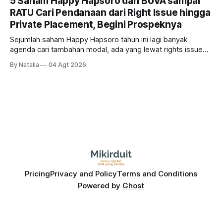
5 Saham Happy Hapsoro dari BUVA sampai
RATU Cari Pendanaan dari Right Issue hingga
Private Placement, Begini Prospeknya
Sejumlah saham Happy Hapsoro tahun ini lagi banyak
agenda cari tambahan modal, ada yang lewat rights issue
sampai private placement, kira-kira siapa saja mereka dan
By Natalia
04 Agt 2026
gimana prospeknya?
Pricing
Privacy and Policy
Terms and Conditions
Powered by
Ghost