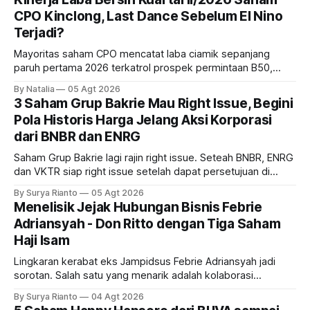
CPO Kinclong, Last Dance Sebelum El Nino
Terjadi?
Mayoritas saham CPO mencatat laba ciamik sepanjang
paruh pertama 2026 terkatrol prospek permintaan B50,
tetapi risiko El-Nino yang potensi mempengaruhi produksi
By Natalia
05 Agt 2026
diprediksi semakin terlihat mendekati 2027. Kira-kira gimana
3 Saham Grup Bakrie Mau Right Issue, Begini
prospeknya? apakah masih menarik dilirik sektor ini?
Pola Historis Harga Jelang Aksi Korporasi
dari BNBR dan ENRG
Saham Grup Bakrie lagi rajin right issue. Seteah BNBR, ENRG
dan VKTR siap right issue setelah dapat persetujuan di
RUPS. Tapi, JGLE masih belum dapat persetujuan. Begini
By Surya Rianto
05 Agt 2026
pola saham Grup Bakrie jelang right issue
Menelisik Jejak Hubungan Bisnis Febrie
Adriansyah - Don Ritto dengan Tiga Saham
Haji Isam
Lingkaran kerabat eks Jampidsus Febrie Adriansyah jadi
sorotan. Salah satu yang menarik adalah kolaborasi
bisnisnya bersama taipan Kalimantan Selatan, Haji Isam.
By Surya Rianto
04 Agt 2026
Bagaimana hubungannya?